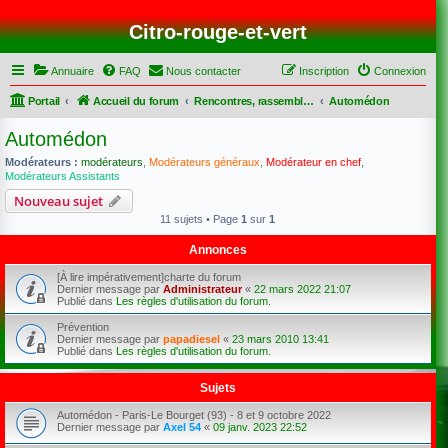
Citro-rouge-et-vert
Annuaire
FAQ
Nous contacter
Inscription
Connexion
Portail
Accueil du forum
Rencontres, rassemblements et sorties
Automédon
Automédon
Modérateurs :
modérateurs
,
Modérateurs généraux
,
Modérateur en chef
,
Modérateurs Assistants
Nouveau sujet
11 sujets • Page
1
sur
1
Annonces
[À lire impérativement]charte du forum
Dernier message par
Administrateur
«
22 mars 2022 21:07
Publié dans
Les règles d'utilisation du forum.
Prévention
Dernier message par
papadiesel
«
23 mars 2010 13:41
Publié dans
Les règles d'utilisation du forum.
Sujets
Automédon - Paris-Le Bourget (93) - 8 et 9 octobre 2022
Dernier message par
Axel 54
«
09 janv. 2023 22:52