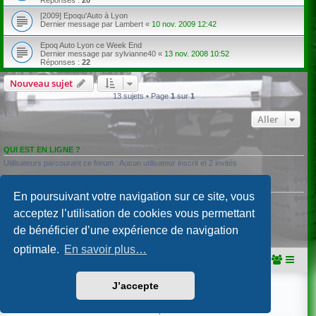
[2009] Epoqu'Auto à Lyon
Dernier message par
Lambert
«
10 nov. 2009 12:42
Epoq Auto Lyon ce Week End
Dernier message par
sylvianne40
«
13 nov. 2008 10:52
Réponses :
22
Nouveau sujet
13 sujets • Page
1
sur
1
Aller
QUI EST EN LIGNE ?
Utilisateurs parcourant ce forum : Aucun utilisateur inscrit et 2 invités
PERMISSIONS DU FORUM
En poursuivant votre navigation sur ce site, vous
Vous
ne pouvez pas
publier de nouveaux sujets dans ce forum
Vous
ne pouvez pas
répondre aux sujets dans ce forum
acceptez l’utilisation de cookies vous permettant
Vous
ne pouvez pas
modifier vos messages dans ce forum
de bénéficier d’une expérience de navigation
Vous
ne pouvez pas
supprimer vos messages dans ce forum
Vous
ne pouvez pas
transférer de pièces jointes dans ce forum
optimale.
En savoir plus…
Portail
Accueil du forum
J’accepte
Développé par
phpBB
® Forum Software © phpBB Limited
Traduction française officielle
©
Qiaeru
Confidentialité
|
Conditions