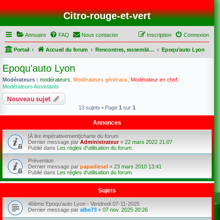
Citro-rouge-et-vert
Annuaire
FAQ
Nous contacter
Inscription
Connexion
Portail
Accueil du forum
Rencontres, rassemblements et sorties
Epoqu'auto Lyon
Epoqu'auto Lyon
Modérateurs :
modérateurs
,
Modérateurs généraux
,
Modérateur en chef
,
Modérateurs Assistants
Nouveau sujet
13 sujets • Page
1
sur
1
Annonces
[À lire impérativement]charte du forum
Dernier message par
Administrateur
«
22 mars 2022 21:07
Publié dans
Les règles d'utilisation du forum.
Prévention
Dernier message par
papadiesel
«
23 mars 2010 13:41
Publié dans
Les règles d'utilisation du forum.
Sujets
46ème Epoqu'auto Lyon - Vendredi 07-11-2025
Dernier message par
albe73
«
07 nov. 2025 20:26