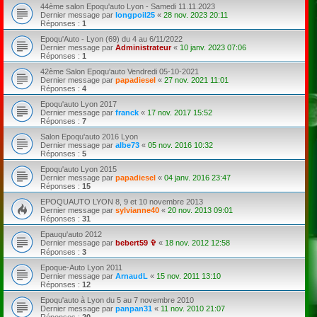
44ème salon Epoqu'auto Lyon - Samedi 11.11.2023
Dernier message par
longpoil25
«
28 nov. 2023 20:11
Réponses :
1
Epoqu'Auto - Lyon (69) du 4 au 6/11/2022
Dernier message par
Administrateur
«
10 janv. 2023 07:06
Réponses :
1
42ème Salon Epoqu'auto Vendredi 05-10-2021
Dernier message par
papadiesel
«
27 nov. 2021 11:01
Réponses :
4
Epoqu'auto Lyon 2017
Dernier message par
franck
«
17 nov. 2017 15:52
Réponses :
7
Salon Epoqu'auto 2016 Lyon
Dernier message par
albe73
«
05 nov. 2016 10:32
Réponses :
5
Epoqu'auto Lyon 2015
Dernier message par
papadiesel
«
04 janv. 2016 23:47
Réponses :
15
EPOQUAUTO LYON 8, 9 et 10 novembre 2013
Dernier message par
sylvianne40
«
20 nov. 2013 09:01
Réponses :
31
Epauqu'auto 2012
Dernier message par
bebert59 ✞
«
18 nov. 2012 12:58
Réponses :
3
Epoque-Auto Lyon 2011
Dernier message par
ArnaudL
«
15 nov. 2011 13:10
Réponses :
12
Epoqu'auto à Lyon du 5 au 7 novembre 2010
Dernier message par
panpan31
«
11 nov. 2010 21:07
Réponses :
20