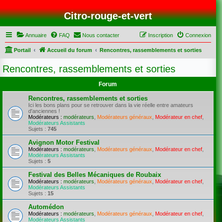
Citro-rouge-et-vert
Annuaire
FAQ
Nous contacter
Inscription
Connexion
Portail
Accueil du forum
Rencontres, rassemblements et sorties
Rencontres, rassemblements et sorties
Forum
Rencontres, rassemblements et sorties
Ici les bons plans pour se retrouver dans la vie réelle entre amateurs
d'anciennes !
Modérateurs :
modérateurs
,
Modérateurs généraux
,
Modérateur en chef
,
Modérateurs Assistants
Sujets :
745
Avignon Motor Festival
Modérateurs :
modérateurs
,
Modérateurs généraux
,
Modérateur en chef
,
Modérateurs Assistants
Sujets :
5
Festival des Belles Mécaniques de Roubaix
Modérateurs :
modérateurs
,
Modérateurs généraux
,
Modérateur en chef
,
Modérateurs Assistants
Sujets :
15
Automédon
Modérateurs :
modérateurs
,
Modérateurs généraux
,
Modérateur en chef
,
Modérateurs Assistants