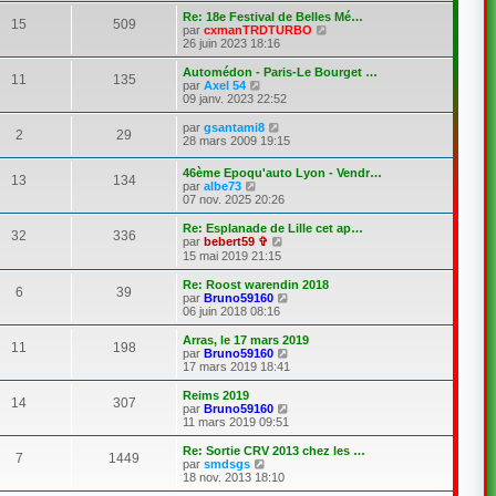
n
e
s
Re: 18e Festival de Belles Mé…
r
15
509
u
C
par
cxmanTRDTURBO
l
l
o
26 juin 2023 18:16
e
t
n
d
e
s
Automédon - Paris-Le Bourget …
e
11
135
r
u
C
par
Axel 54
r
l
l
o
09 janv. 2023 22:52
n
e
t
n
i
d
e
s
C
par
gsantami8
e
e
2
29
r
u
o
28 mars 2009 19:15
r
r
l
l
n
m
n
e
t
s
e
46ème Epoqu'auto Lyon - Vendr…
i
d
e
13
134
u
s
C
par
albe73
e
e
r
l
s
o
07 nov. 2025 20:26
r
r
l
t
a
n
m
n
e
e
g
s
e
Re: Esplanade de Lille cet ap…
i
d
r
e
32
336
u
s
C
par
bebert59 ✞
e
e
l
l
s
o
r
15 mai 2019 21:15
r
e
t
a
n
m
n
d
e
g
s
e
i
Re: Roost warendin 2018
e
6
39
r
e
u
s
e
C
par
Bruno59160
r
l
l
s
r
o
06 juin 2018 08:16
n
e
t
a
m
n
i
d
e
g
e
s
e
Arras, le 17 mars 2019
e
11
198
r
e
s
u
r
C
par
Bruno59160
r
l
s
l
m
o
17 mars 2019 18:41
n
e
a
t
e
n
i
d
g
e
s
s
Reims 2019
e
e
14
307
e
r
s
u
C
par
Bruno59160
r
r
l
a
l
o
11 mars 2019 09:51
m
n
e
g
t
n
e
i
d
e
e
s
Re: Sortie CRV 2013 chez les …
s
e
e
7
1449
r
u
C
par
smdsgs
s
r
r
l
l
o
18 nov. 2013 18:10
a
m
n
e
t
n
g
e