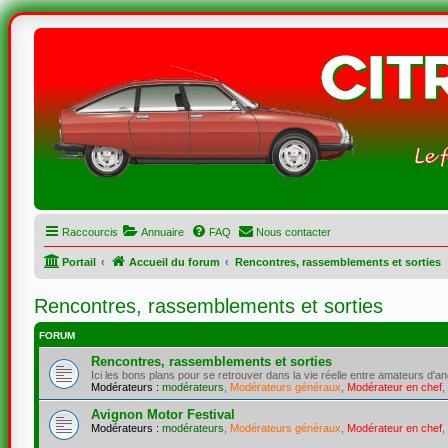
Raccourcis
Annuaire
FAQ
Nous contacter
Portail
Accueil du forum
Rencontres, rassemblements et sorties
Rencontres, rassemblements et sorties
FORUM
Rencontres, rassemblements et sorties
Ici les bons plans pour se retrouver dans la vie réelle entre amateurs d'an
Modérateurs :
modérateurs
,
Modérateurs généraux
,
Modérateur en chef
,
Avignon Motor Festival
Modérateurs :
modérateurs
,
Modérateurs généraux
,
Modérateur en chef
,