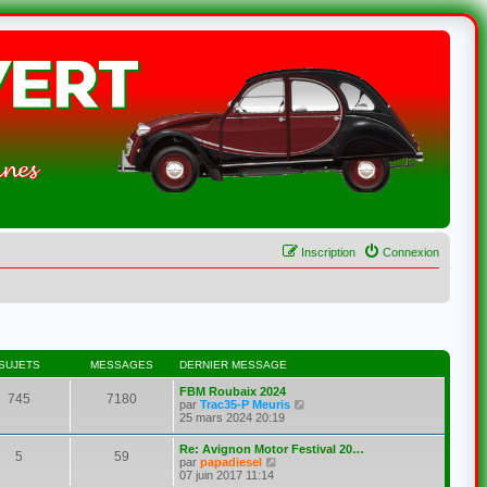
Inscription
Connexion
SUJETS
MESSAGES
DERNIER MESSAGE
FBM Roubaix 2024
745
7180
C
par
Trac35-P Meuris
o
25 mars 2024 20:19
n
s
Re: Avignon Motor Festival 20…
5
59
u
C
par
papadiesel
l
o
07 juin 2017 11:14
t