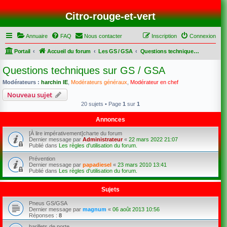
Citro-rouge-et-vert
Annuaire
FAQ
Nous contacter
Inscription
Connexion
Portail
Accueil du forum
Les GS / GSA
Questions techniques sur GS / GSA
Questions techniques sur GS / GSA
Modérateurs :
harchin IE
,
Modérateurs généraux
,
Modérateur en chef
Nouveau sujet
20 sujets • Page
1
sur
1
Annonces
[À lire impérativement]charte du forum
Dernier message par
Administrateur
«
22 mars 2022 21:07
Publié dans
Les règles d'utilisation du forum.
Prévention
Dernier message par
papadiesel
«
23 mars 2010 13:41
Publié dans
Les règles d'utilisation du forum.
Sujets
Pneus GS/GSA
Dernier message par
magnum
«
06 août 2013 10:56
Réponses :
8
barillets de porte