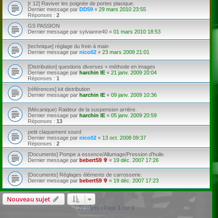
[r 12] Raviver les poignée de portes plasique.
Dernier message par
DD59
«
29 mars 2010 23:55
Réponses :
2
GS PASSION
Dernier message par
sylvianne40
«
01 mars 2010 18:53
[technique] réglage du frein à main
Dernier message par
nico02
«
23 mars 2009 21:01
[Distribution] questions diverses + méthode en images
Dernier message par
harchin IE
«
21 janv. 2009 20:04
Réponses :
1
[références] kit distribution
Dernier message par
harchin IE
«
09 janv. 2009 10:36
[Mécanique) Raideur de la suspension arrière.
Dernier message par
harchin IE
«
05 janv. 2009 20:59
Réponses :
13
petit claquement sourd
Dernier message par
nico02
«
13 oct. 2008 09:37
Réponses :
2
[Documents] Pompe a essence/Allumage/Pression d'huile.
Dernier message par
bebert59 ✞
«
19 déc. 2007 17:26
[Documents] Réglages éléments de carrosserie.
Dernier message par
bebert59 ✞
«
19 déc. 2007 17:23
Nouveau sujet
20 sujets • Page
1
sur
1