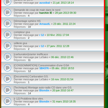
Dernier message par
aussibal
«
21 juil. 2013 18:14
Demande de coup de main dans le nord
Dernier message par
harchin IE
«
28 juin 2013 09:30
Réponses :
4
Démontage sphère HS
Dernier message par
ArnaudL
«
23 déc. 2011 22:24
Réponses :
10
compteur gsa
Dernier message par
r 12
«
10 févr. 2011 17:04
Réponses :
2
séllerie gsa
Dernier message par
r 12
«
27 janv. 2011 12:28
Réponses :
2
[carburation]starter inefficace
Dernier message par
LeSako
«
06 déc. 2010 22:46
Réponses :
11
[CONSOMMATION] Consommation d'une GSA
Dernier message par
SB4376
«
05 déc. 2010 18:53
Réponses :
12
[Documents] Carburation GS.
Dernier message par
LeSako
«
16 nov. 2010 01:54
Réponses :
1
[Technique] Montage auto-radio CD dans une GS.
Dernier message par
Blondin
«
20 juin 2010 16:47
Réponses :
14
[r 12] Problème léve vitre.
Dernier message par
Blondin
«
31 mars 2010 18:35
Réponses :
4