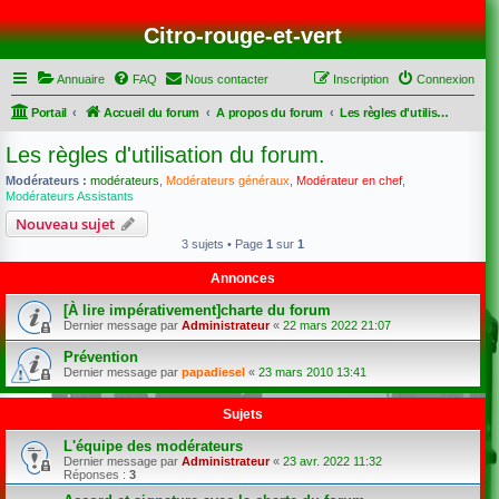
Citro-rouge-et-vert
Annuaire
FAQ
Nous contacter
Inscription
Connexion
Portail
Accueil du forum
A propos du forum
Les règles d'utilisation du forum.
Les règles d'utilisation du forum.
Modérateurs :
modérateurs
,
Modérateurs généraux
,
Modérateur en chef
,
Modérateurs Assistants
Nouveau sujet
3 sujets • Page
1
sur
1
Annonces
[À lire impérativement]charte du forum
Dernier message par
Administrateur
«
22 mars 2022 21:07
Prévention
Dernier message par
papadiesel
«
23 mars 2010 13:41
Sujets
L'équipe des modérateurs
Dernier message par
Administrateur
«
23 avr. 2022 11:32
Réponses :
3