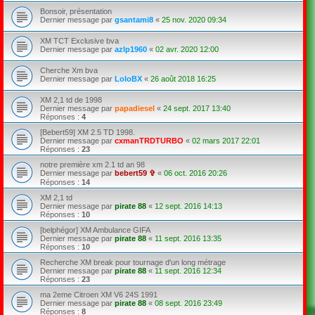
Bonsoir, présentation
Dernier message par
gsantami8
«
25 nov. 2020 09:34
XM TCT Exclusive bva
Dernier message par
azlp1960
«
02 avr. 2020 12:00
Cherche Xm bva
Dernier message par
LoloBX
«
26 août 2018 16:25
XM 2,1 td de 1998
Dernier message par
papadiesel
«
24 sept. 2017 13:40
Réponses :
4
[Bebert59] XM 2.5 TD 1998.
Dernier message par
cxmanTRDTURBO
«
02 mars 2017 22:01
Réponses :
23
notre première xm 2.1 td an 98
Dernier message par
bebert59 ✞
«
06 oct. 2016 20:26
Réponses :
14
XM 2,1 td
Dernier message par
pirate 88
«
12 sept. 2016 14:13
Réponses :
10
[belphégor] XM Ambulance GIFA
Dernier message par
pirate 88
«
11 sept. 2016 13:35
Réponses :
10
Recherche XM break pour tournage d'un long métrage
Dernier message par
pirate 88
«
11 sept. 2016 12:34
Réponses :
23
ma 2eme Citroen XM V6 24S 1991
Dernier message par
pirate 88
«
08 sept. 2016 23:49
Réponses :
8