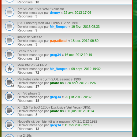
Réponses :
10
Xm V6 24s ES9 BVM Exclusive.
Dernier message par
themy
«
22 avr. 2013 17:06
Réponses :
3
[BX-Forever] Mon XM TurboD12 de 1991
Dernier message par
Mr_Benpro
«
19 févr. 2013 08:33
Réponses :
9
indice de vitesse
Dernier message par
papadiesel
«
18 oct. 2012 09:50
Réponses :
3
Break 2.5 TD
Dernier message par
greg34
«
16 oct. 2012 19:19
Réponses :
21
Mon XM V6 24 PRV
Dernier message par
Mr_Benpro
«
09 sept. 2012 19:32
Réponses :
72
Peut-étre celle la : ,xm,2,OL,essence 1990
Dernier message par
pirate 88
«
20 août 2012 21:26
Réponses :
17
Xm V6 phase 1
Dernier message par
greg34
«
25 juin 2012 20:32
Réponses :
18
Xm 2.5 TurboD 128cv Exclusive Vert Vega (DK5).
Dernier message par
pirate 88
«
11 juin 2012 01:14
Réponses :
8
Nouvelle citroen bientôt à la maison! XM 2.1 D12 1992
Dernier message par
greg34
«
11 mai 2012 22:18
Réponses :
13
ma 2l 16s