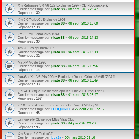
Xm Rallongée 3.0 V6 12s Exclusive 1997 (CBT-Boonacker).
Dernier message par
pirate 88
«
08 sept. 2016 23:47
Réponses :
30
Xm 2.0 TurboCt Exclusive 1995.
Dernier message par
pirate 88
«
08 sept. 2016 15:09
Réponses :
38
xm 2.1 td12 exclusive 1993
Dernier message par
pirate 88
«
06 sept. 2016 14:13
Réponses :
30
Xm v6 12s gpl break 1991
Dernier message par
pirate 88
«
06 sept. 2016 13:14
Réponses :
32
Ma XM V6 de 1990
Dernier message par
pirate 88
«
06 sept. 2016 11:54
Réponses :
14
[luca3a] Xm V6 24s 200cv Exclusive Rouge Griotte AM95 (ZPJ4)
Dernier message par
pirate 88
«
06 sept. 2016 11:49
Réponses :
33
[ PIRATE 88] la XM de mon epouse, une 2,1 TurboD de 96
Dernier message par
pirate 88
«
01 sept. 2016 23:47
Réponses :
157
la 10eme est arrivée! remise en etat d'une XM 2l inj 91
Dernier message par
CLOQUINET
«
27 août 2016 15:16
Réponses :
48
La nouvelle Citroen de Miss Visa Club
Dernier message par
pirate 88
«
04 juin 2016 23:23
Réponses :
96
Xm Break 2.0 TurboCT.
Dernier message par
luca3a
«
05 mars 2016 09:16