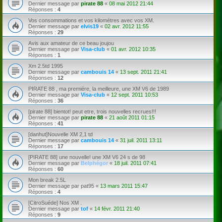
Dernier message par
pirate 88
«
08 mai 2012 21:44
Réponses :
4
Vos consommations et vos kilométres avec vos XM.
Dernier message par
elvis19
«
02 avr. 2012 11:55
Réponses :
29
Avis aux amateur de ce beau joujou
Dernier message par
Visa-club
«
01 avr. 2012 10:35
Réponses :
1
Xm 2.5td 1995
Dernier message par
cambouis 14
«
13 sept. 2011 21:41
Réponses :
12
PIRATE 88 , ma premiére, la meilleure, une XM V6 de 1989
Dernier message par
Visa-club
«
12 sept. 2011 10:53
Réponses :
36
[pirate 88] bientot! peut etre, trois nouvelles recrues!!!
Dernier message par
pirate 88
«
21 août 2011 01:15
Réponses :
41
[danhut]Nouvelle XM 2,1 td
Dernier message par
cambouis 14
«
31 juil. 2011 13:11
Réponses :
17
[PIRATE 88] une nouvelle! une XM V6 24 s de 98
Dernier message par
Belphégor
«
18 juil. 2011 07:41
Réponses :
60
Mon break 2.5L
Dernier message par
pat95
«
13 mars 2011 15:47
Réponses :
4
[CitroSuéde] Nos XM .
Dernier message par
tof
«
14 févr. 2011 21:40
Réponses :
9