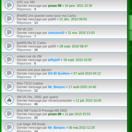
GPL sur XM
Dernier message par
pirate 88
«
20 janv. 2011 22:30
Réponses :
4
[Pat95] Une grande soeur pour ma Carbu
Dernier message par
pat95
«
31 déc. 2010 08:55
Réponses :
13
XM V6 12S
Dernier message par
zebulon42
«
11 nov. 2010 13:03
Réponses :
7
[pat95] Ma 2L Carbu
Dernier message par
pat95
«
28 sept. 2010 08:47
Réponses :
16
volant cuir de XM
Dernier message par
jeffyjeff
«
18 sept. 2010 10:55
Réponses :
6
encore une pour pieces!
Dernier message par
DS-ID Québec
«
27 août 2010 04:12
Réponses :
7
Mon TD12 Gabion
Dernier message par
Mr_Benpro
«
17 août 2010 14:40
Réponses :
12
XM V6 24s, 2000, gris quartz
Dernier message par
citroensantander
«
12 juil. 2010 16:00
Réponses :
46
[Art] XM Turbo D Prestige AM 2000
Dernier message par
pirate 88
«
11 juin 2010 23:53
Réponses :
20
cuir beige XM break
Dernier message par
Mr_Benpro
«
06 mai 2010 12:25
Réponses :
14