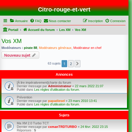
Citro-rouge-et-vert
Annuaire
FAQ
Nous contacter
Inscription
Connexion
Portail
Accueil du forum
Les XM
Vos XM
Vos XM
Modérateurs :
pirate 88
,
Modérateurs généraux
,
Modérateur en chef
Nouveau sujet
1
2
Suivant
63 sujets
Annonces
[À lire impérativement]charte du forum
Dernier message par
Administrateur
«
22 mars 2022 21:07
Publié dans
Les règles d'utilisation du forum.
Prévention
Dernier message par
papadiesel
«
23 mars 2010 13:41
Publié dans
Les règles d'utilisation du forum.
Sujets
Ma XM 2.0 Turbo TCT
Dernier message par
cxmanTRDTURBO
«
24 févr. 2022 23:15
Réponses :
5