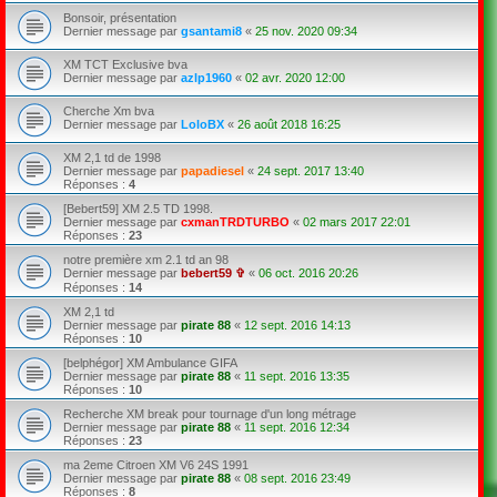
Bonsoir, présentation
Dernier message par
gsantami8
«
25 nov. 2020 09:34
XM TCT Exclusive bva
Dernier message par
azlp1960
«
02 avr. 2020 12:00
Cherche Xm bva
Dernier message par
LoloBX
«
26 août 2018 16:25
XM 2,1 td de 1998
Dernier message par
papadiesel
«
24 sept. 2017 13:40
Réponses :
4
[Bebert59] XM 2.5 TD 1998.
Dernier message par
cxmanTRDTURBO
«
02 mars 2017 22:01
Réponses :
23
notre première xm 2.1 td an 98
Dernier message par
bebert59 ✞
«
06 oct. 2016 20:26
Réponses :
14
XM 2,1 td
Dernier message par
pirate 88
«
12 sept. 2016 14:13
Réponses :
10
[belphégor] XM Ambulance GIFA
Dernier message par
pirate 88
«
11 sept. 2016 13:35
Réponses :
10
Recherche XM break pour tournage d'un long métrage
Dernier message par
pirate 88
«
11 sept. 2016 12:34
Réponses :
23
ma 2eme Citroen XM V6 24S 1991
Dernier message par
pirate 88
«
08 sept. 2016 23:49
Réponses :
8