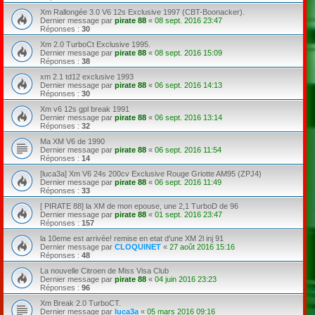
Xm Rallongée 3.0 V6 12s Exclusive 1997 (CBT-Boonacker).
Dernier message par
pirate 88
«
08 sept. 2016 23:47
Réponses :
30
Xm 2.0 TurboCt Exclusive 1995.
Dernier message par
pirate 88
«
08 sept. 2016 15:09
Réponses :
38
xm 2.1 td12 exclusive 1993
Dernier message par
pirate 88
«
06 sept. 2016 14:13
Réponses :
30
Xm v6 12s gpl break 1991
Dernier message par
pirate 88
«
06 sept. 2016 13:14
Réponses :
32
Ma XM V6 de 1990
Dernier message par
pirate 88
«
06 sept. 2016 11:54
Réponses :
14
[luca3a] Xm V6 24s 200cv Exclusive Rouge Griotte AM95 (ZPJ4)
Dernier message par
pirate 88
«
06 sept. 2016 11:49
Réponses :
33
[ PIRATE 88] la XM de mon epouse, une 2,1 TurboD de 96
Dernier message par
pirate 88
«
01 sept. 2016 23:47
Réponses :
157
la 10eme est arrivée! remise en etat d'une XM 2l inj 91
Dernier message par
CLOQUINET
«
27 août 2016 15:16
Réponses :
48
La nouvelle Citroen de Miss Visa Club
Dernier message par
pirate 88
«
04 juin 2016 23:23
Réponses :
96
Xm Break 2.0 TurboCT.
Dernier message par
luca3a
«
05 mars 2016 09:16