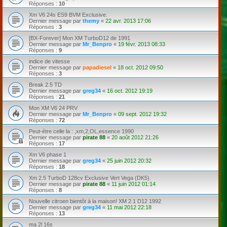
Réponses :
10
Xm V6 24s ES9 BVM Exclusive.
Dernier message par
themy
«
22 avr. 2013 17:06
Réponses :
3
[BX-Forever] Mon XM TurboD12 de 1991
Dernier message par
Mr_Benpro
«
19 févr. 2013 08:33
Réponses :
9
indice de vitesse
Dernier message par
papadiesel
«
18 oct. 2012 09:50
Réponses :
3
Break 2.5 TD
Dernier message par
greg34
«
16 oct. 2012 19:19
Réponses :
21
Mon XM V6 24 PRV
Dernier message par
Mr_Benpro
«
09 sept. 2012 19:32
Réponses :
72
Peut-étre celle la : ,xm,2,OL,essence 1990
Dernier message par
pirate 88
«
20 août 2012 21:26
Réponses :
17
Xm V6 phase 1
Dernier message par
greg34
«
25 juin 2012 20:32
Réponses :
18
Xm 2.5 TurboD 128cv Exclusive Vert Vega (DK5).
Dernier message par
pirate 88
«
11 juin 2012 01:14
Réponses :
8
Nouvelle citroen bientôt à la maison! XM 2.1 D12 1992
Dernier message par
greg34
«
11 mai 2012 22:18
Réponses :
13
ma 2l 16s