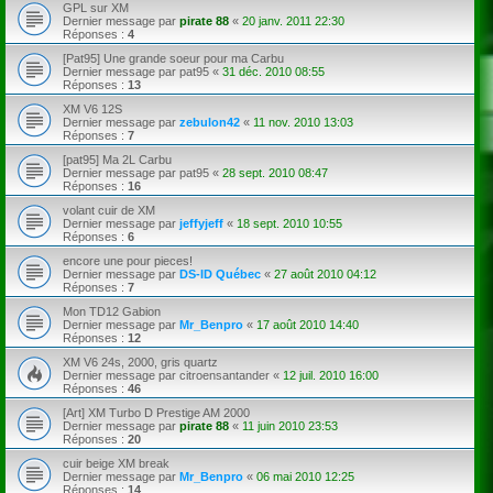
GPL sur XM
Dernier message par
pirate 88
«
20 janv. 2011 22:30
Réponses :
4
[Pat95] Une grande soeur pour ma Carbu
Dernier message par
pat95
«
31 déc. 2010 08:55
Réponses :
13
XM V6 12S
Dernier message par
zebulon42
«
11 nov. 2010 13:03
Réponses :
7
[pat95] Ma 2L Carbu
Dernier message par
pat95
«
28 sept. 2010 08:47
Réponses :
16
volant cuir de XM
Dernier message par
jeffyjeff
«
18 sept. 2010 10:55
Réponses :
6
encore une pour pieces!
Dernier message par
DS-ID Québec
«
27 août 2010 04:12
Réponses :
7
Mon TD12 Gabion
Dernier message par
Mr_Benpro
«
17 août 2010 14:40
Réponses :
12
XM V6 24s, 2000, gris quartz
Dernier message par
citroensantander
«
12 juil. 2010 16:00
Réponses :
46
[Art] XM Turbo D Prestige AM 2000
Dernier message par
pirate 88
«
11 juin 2010 23:53
Réponses :
20
cuir beige XM break
Dernier message par
Mr_Benpro
«
06 mai 2010 12:25
Réponses :
14