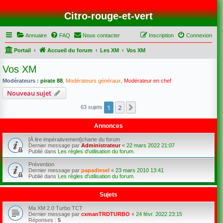
Citro-rouge-et-vert
Annuaire
FAQ
Nous contacter
Inscription
Connexion
Portail
Accueil du forum
Les XM
Vos XM
Vos XM
Modérateurs :
pirate 88
,
Modérateurs généraux
,
Modérateur en chef
Nouveau sujet
1
2
Suivant
63 sujets
Annonces
[À lire impérativement]charte du forum
Dernier message par
Administrateur
«
22 mars 2022 21:07
Publié dans
Les règles d'utilisation du forum.
Prévention
Dernier message par
papadiesel
«
23 mars 2010 13:41
Publié dans
Les règles d'utilisation du forum.
Sujets
Ma XM 2.0 Turbo TCT
Dernier message par
cxmanTRDTURBO
«
24 févr. 2022 23:15
Réponses :
5