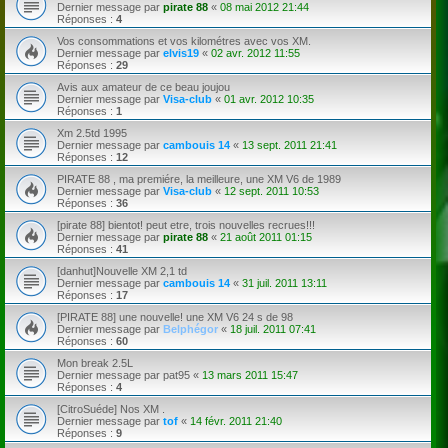
Dernier message par
pirate 88
«
08 mai 2012 21:44
Réponses :
4
Vos consommations et vos kilométres avec vos XM.
Dernier message par
elvis19
«
02 avr. 2012 11:55
Réponses :
29
Avis aux amateur de ce beau joujou
Dernier message par
Visa-club
«
01 avr. 2012 10:35
Réponses :
1
Xm 2.5td 1995
Dernier message par
cambouis 14
«
13 sept. 2011 21:41
Réponses :
12
PIRATE 88 , ma premiére, la meilleure, une XM V6 de 1989
Dernier message par
Visa-club
«
12 sept. 2011 10:53
Réponses :
36
[pirate 88] bientot! peut etre, trois nouvelles recrues!!!
Dernier message par
pirate 88
«
21 août 2011 01:15
Réponses :
41
[danhut]Nouvelle XM 2,1 td
Dernier message par
cambouis 14
«
31 juil. 2011 13:11
Réponses :
17
[PIRATE 88] une nouvelle! une XM V6 24 s de 98
Dernier message par
Belphégor
«
18 juil. 2011 07:41
Réponses :
60
Mon break 2.5L
Dernier message par
pat95
«
13 mars 2011 15:47
Réponses :
4
[CitroSuéde] Nos XM .
Dernier message par
tof
«
14 févr. 2011 21:40
Réponses :
9