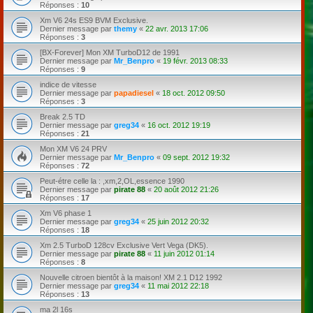
Réponses :
10
Xm V6 24s ES9 BVM Exclusive.
Dernier message par
themy
«
22 avr. 2013 17:06
Réponses :
3
[BX-Forever] Mon XM TurboD12 de 1991
Dernier message par
Mr_Benpro
«
19 févr. 2013 08:33
Réponses :
9
indice de vitesse
Dernier message par
papadiesel
«
18 oct. 2012 09:50
Réponses :
3
Break 2.5 TD
Dernier message par
greg34
«
16 oct. 2012 19:19
Réponses :
21
Mon XM V6 24 PRV
Dernier message par
Mr_Benpro
«
09 sept. 2012 19:32
Réponses :
72
Peut-étre celle la : ,xm,2,OL,essence 1990
Dernier message par
pirate 88
«
20 août 2012 21:26
Réponses :
17
Xm V6 phase 1
Dernier message par
greg34
«
25 juin 2012 20:32
Réponses :
18
Xm 2.5 TurboD 128cv Exclusive Vert Vega (DK5).
Dernier message par
pirate 88
«
11 juin 2012 01:14
Réponses :
8
Nouvelle citroen bientôt à la maison! XM 2.1 D12 1992
Dernier message par
greg34
«
11 mai 2012 22:18
Réponses :
13
ma 2l 16s