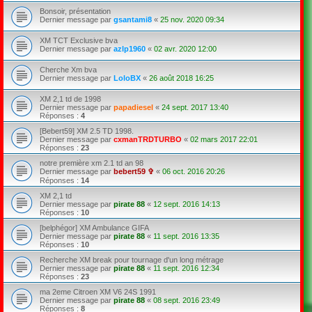
Bonsoir, présentation
Dernier message par
gsantami8
«
25 nov. 2020 09:34
XM TCT Exclusive bva
Dernier message par
azlp1960
«
02 avr. 2020 12:00
Cherche Xm bva
Dernier message par
LoloBX
«
26 août 2018 16:25
XM 2,1 td de 1998
Dernier message par
papadiesel
«
24 sept. 2017 13:40
Réponses :
4
[Bebert59] XM 2.5 TD 1998.
Dernier message par
cxmanTRDTURBO
«
02 mars 2017 22:01
Réponses :
23
notre première xm 2.1 td an 98
Dernier message par
bebert59 ✞
«
06 oct. 2016 20:26
Réponses :
14
XM 2,1 td
Dernier message par
pirate 88
«
12 sept. 2016 14:13
Réponses :
10
[belphégor] XM Ambulance GIFA
Dernier message par
pirate 88
«
11 sept. 2016 13:35
Réponses :
10
Recherche XM break pour tournage d'un long métrage
Dernier message par
pirate 88
«
11 sept. 2016 12:34
Réponses :
23
ma 2eme Citroen XM V6 24S 1991
Dernier message par
pirate 88
«
08 sept. 2016 23:49
Réponses :
8