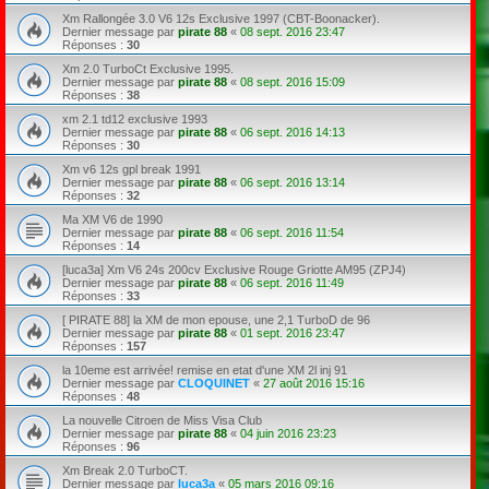
Xm Rallongée 3.0 V6 12s Exclusive 1997 (CBT-Boonacker).
Dernier message par
pirate 88
«
08 sept. 2016 23:47
Réponses :
30
Xm 2.0 TurboCt Exclusive 1995.
Dernier message par
pirate 88
«
08 sept. 2016 15:09
Réponses :
38
xm 2.1 td12 exclusive 1993
Dernier message par
pirate 88
«
06 sept. 2016 14:13
Réponses :
30
Xm v6 12s gpl break 1991
Dernier message par
pirate 88
«
06 sept. 2016 13:14
Réponses :
32
Ma XM V6 de 1990
Dernier message par
pirate 88
«
06 sept. 2016 11:54
Réponses :
14
[luca3a] Xm V6 24s 200cv Exclusive Rouge Griotte AM95 (ZPJ4)
Dernier message par
pirate 88
«
06 sept. 2016 11:49
Réponses :
33
[ PIRATE 88] la XM de mon epouse, une 2,1 TurboD de 96
Dernier message par
pirate 88
«
01 sept. 2016 23:47
Réponses :
157
la 10eme est arrivée! remise en etat d'une XM 2l inj 91
Dernier message par
CLOQUINET
«
27 août 2016 15:16
Réponses :
48
La nouvelle Citroen de Miss Visa Club
Dernier message par
pirate 88
«
04 juin 2016 23:23
Réponses :
96
Xm Break 2.0 TurboCT.
Dernier message par
luca3a
«
05 mars 2016 09:16