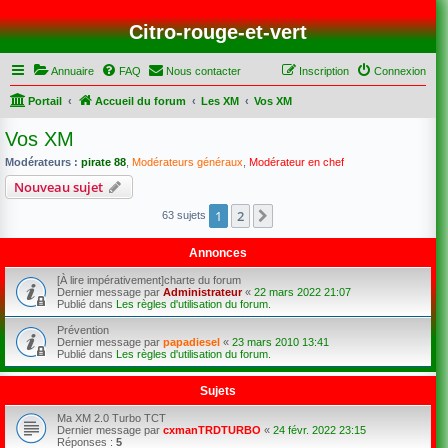
Citro-rouge-et-vert
Annuaire
FAQ
Nous contacter
Inscription
Connexion
Portail
Accueil du forum
Les XM
Vos XM
Vos XM
Modérateurs :
pirate 88
,
Modérateurs généraux
,
Modérateur en chef
Nouveau sujet
1
2
Suivant
63 sujets
Annonces
[À lire impérativement]charte du forum
Dernier message par
Administrateur
«
22 mars 2022 21:07
Publié dans
Les règles d'utilisation du forum.
Prévention
Dernier message par
papadiesel
«
23 mars 2010 13:41
Publié dans
Les règles d'utilisation du forum.
Sujets
Ma XM 2.0 Turbo TCT
Dernier message par
cxmanTRDTURBO
«
24 févr. 2022 23:15
Réponses :
5