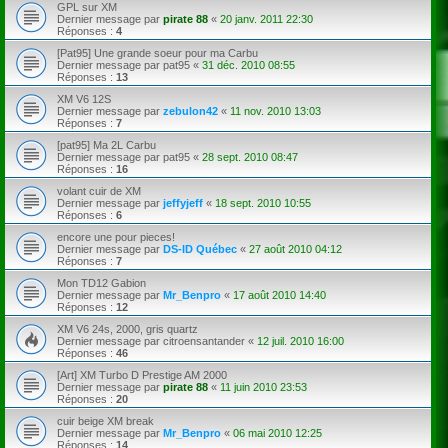
GPL sur XM
Dernier message par
pirate 88
«
20 janv. 2011 22:30
Réponses :
4
[Pat95] Une grande soeur pour ma Carbu
Dernier message par
pat95
«
31 déc. 2010 08:55
Réponses :
13
XM V6 12S
Dernier message par
zebulon42
«
11 nov. 2010 13:03
Réponses :
7
[pat95] Ma 2L Carbu
Dernier message par
pat95
«
28 sept. 2010 08:47
Réponses :
16
volant cuir de XM
Dernier message par
jeffyjeff
«
18 sept. 2010 10:55
Réponses :
6
encore une pour pieces!
Dernier message par
DS-ID Québec
«
27 août 2010 04:12
Réponses :
7
Mon TD12 Gabion
Dernier message par
Mr_Benpro
«
17 août 2010 14:40
Réponses :
12
XM V6 24s, 2000, gris quartz
Dernier message par
citroensantander
«
12 juil. 2010 16:00
Réponses :
46
[Art] XM Turbo D Prestige AM 2000
Dernier message par
pirate 88
«
11 juin 2010 23:53
Réponses :
20
cuir beige XM break
Dernier message par
Mr_Benpro
«
06 mai 2010 12:25
Réponses :
14