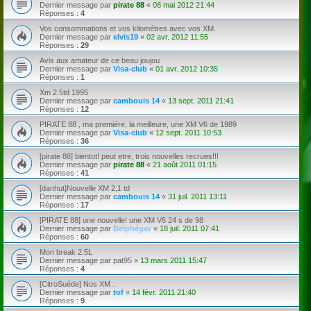
Dernier message par
pirate 88
«
08 mai 2012 21:44
Réponses :
4
Vos consommations et vos kilométres avec vos XM.
Dernier message par
elvis19
«
02 avr. 2012 11:55
Réponses :
29
Avis aux amateur de ce beau joujou
Dernier message par
Visa-club
«
01 avr. 2012 10:35
Réponses :
1
Xm 2.5td 1995
Dernier message par
cambouis 14
«
13 sept. 2011 21:41
Réponses :
12
PIRATE 88 , ma premiére, la meilleure, une XM V6 de 1989
Dernier message par
Visa-club
«
12 sept. 2011 10:53
Réponses :
36
[pirate 88] bientot! peut etre, trois nouvelles recrues!!!
Dernier message par
pirate 88
«
21 août 2011 01:15
Réponses :
41
[danhut]Nouvelle XM 2,1 td
Dernier message par
cambouis 14
«
31 juil. 2011 13:11
Réponses :
17
[PIRATE 88] une nouvelle! une XM V6 24 s de 98
Dernier message par
Belphégor
«
18 juil. 2011 07:41
Réponses :
60
Mon break 2.5L
Dernier message par
pat95
«
13 mars 2011 15:47
Réponses :
4
[CitroSuéde] Nos XM .
Dernier message par
tof
«
14 févr. 2011 21:40
Réponses :
9