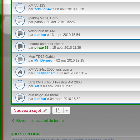
XM V6 12S
par
zebulon42
»
08 nov. 2010 13:38
[pat95] Ma 2L Carbu
par
pat95
»
30 avr. 2010 15:25
volant cuir de XM
par
danhut
»
13 sept. 2010 15:54
encore une pour pieces!
par
pirate 88
»
15 août 2010 11:39
Mon TD12 Gabion
par
Mr_Benpro
»
02 mai 2010 19:15
XM V6 24s, 2000, gris quartz
par
unefilleensm
»
22 avr. 2008 13:57
[Art] XM Turbo D Prestige AM 2000
par
Art
»
03 nov. 2009 07:37
cuir beige XM break
par
danhut
»
04 mars 2010 18:32
Nouveau sujet
Revenir à l’accueil du forum
QUI EST EN LIGNE ?
Utilisateurs parcourant ce forum : Aucun utilisateur inscrit et 2 invités