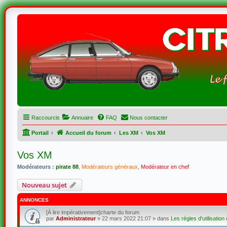
Raccourcis
Annuaire
FAQ
Nous contacter
Portail
Accueil du forum
Les XM
Vos XM
Vos XM
Modérateurs :
pirate 88
,
Modérateurs généraux
,
Modérateur en chef
Nouveau sujet
ANNONCES
[À lire impérativement]charte du forum
par
Administrateur
»
22 mars 2022 21:07
» dans
Les règles d'utilisation