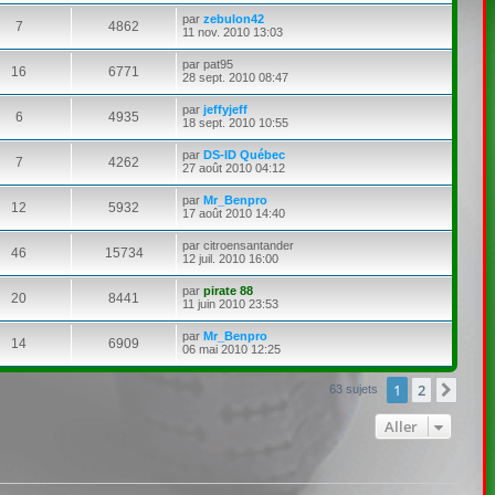
par
zebulon42
7
4862
11 nov. 2010 13:03
par
pat95
16
6771
28 sept. 2010 08:47
par
jeffyjeff
6
4935
18 sept. 2010 10:55
par
DS-ID Québec
7
4262
27 août 2010 04:12
par
Mr_Benpro
12
5932
17 août 2010 14:40
par
citroensantander
46
15734
12 juil. 2010 16:00
par
pirate 88
20
8441
11 juin 2010 23:53
par
Mr_Benpro
14
6909
06 mai 2010 12:25
1
2
Suiv
63 sujets
Aller