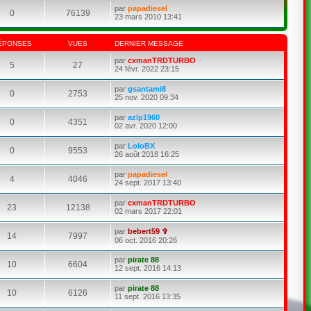
par
papadiesel
0
76139
23 mars 2010 13:41
ÉPONSES
VUES
DERNIER MESSAGE
par
cxmanTRDTURBO
5
27
24 févr. 2022 23:15
par
gsantami8
0
2753
25 nov. 2020 09:34
par
azlp1960
0
4351
02 avr. 2020 12:00
par
LoloBX
0
9553
26 août 2018 16:25
par
papadiesel
4
4046
24 sept. 2017 13:40
par
cxmanTRDTURBO
23
12138
02 mars 2017 22:01
par
bebert59 ✞
14
7997
06 oct. 2016 20:26
par
pirate 88
10
6604
12 sept. 2016 14:13
par
pirate 88
10
6126
11 sept. 2016 13:35