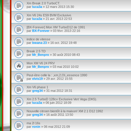
Xm Break 2.0 TurboCT.
par
luca3a
»
12 mars 2013 15:30
Xm V6 24s ES9 BVM Exclusive.
par
luca3a
»
21 avr. 2013 22:53
[BX-Forever] Mon XM TurboD12 de 1991
par
BX-Forever
»
03 févr. 2013 22:16
indice de vitesse
par
bwana 23
»
16 oct. 2012 19:48
Break 2.5 TD
par
Mr_Benpro
»
30 août 2010 08:43
Mon XM V6 24 PRV
par
Mr_Benpro
»
03 mai 2010 10:02
Peut-étre celle la : ,xm,2,OL,essence 1990
par
elvis19
»
29 avr. 2012 15:55
Xm V6 phase 1
par
greg34
»
31 mai 2012 18:31
Xm 2.5 TurboD 128cv Exclusive Vert Vega (DK5).
par
luca3a
»
06 juin 2012 18:09
Nouvelle citroen bientôt à la maison! XM 2.1 D12 1992
par
greg34
»
16 août 2011 13:50
ma 2l 16s
par
ronin
»
06 mai 2012 21:09