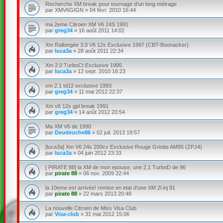
Recherche XM break pour tournage d'un long métrage
par
XMV6GIGN
»
04 févr. 2010 16:44
ma 2eme Citroen XM V6 24S 1991
par
greg34
»
16 août 2011 14:02
Xm Rallongée 3.0 V6 12s Exclusive 1997 (CBT-Boonacker).
par
luca3a
»
28 août 2011 22:34
Xm 2.0 TurboCt Exclusive 1995.
par
luca3a
»
12 sept. 2010 16:23
xm 2.1 td12 exclusive 1993
par
greg34
»
11 mai 2012 22:37
Xm v6 12s gpl break 1991
par
greg34
»
14 août 2012 20:54
Ma XM V6 de 1990
par
Deudeuche86
»
02 juil. 2013 19:57
[luca3a] Xm V6 24s 200cv Exclusive Rouge Griotte AM95 (ZPJ4)
par
luca3a
»
04 juin 2012 23:33
[ PIRATE 88] la XM de mon epouse, une 2,1 TurboD de 96
par
pirate 88
»
06 nov. 2009 22:44
la 10eme est arrivée! remise en etat d'une XM 2l inj 91
par
pirate 88
»
22 mars 2013 20:48
La nouvelle Citroen de Miss Visa Club
par
Visa-club
»
31 mai 2012 15:06