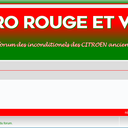
R
 du forum.