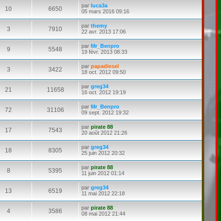
par
luca3a
10
6650
05 mars 2016 09:16
par
themy
3
7910
22 avr. 2013 17:06
par
Mr_Benpro
9
5548
19 févr. 2013 08:33
par
papadiesel
3
3422
18 oct. 2012 09:50
par
greg34
21
11658
16 oct. 2012 19:19
par
Mr_Benpro
72
31106
09 sept. 2012 19:32
par
pirate 88
17
7543
20 août 2012 21:26
par
greg34
18
8305
25 juin 2012 20:32
par
pirate 88
8
5395
11 juin 2012 01:14
par
greg34
13
6519
11 mai 2012 22:18
par
pirate 88
4
3586
08 mai 2012 21:44