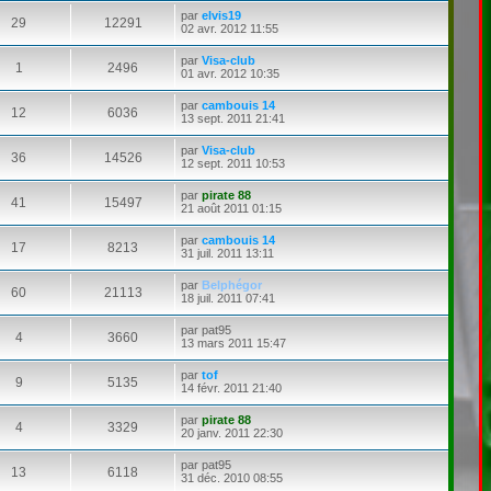
par
elvis19
29
12291
02 avr. 2012 11:55
par
Visa-club
1
2496
01 avr. 2012 10:35
par
cambouis 14
12
6036
13 sept. 2011 21:41
par
Visa-club
36
14526
12 sept. 2011 10:53
par
pirate 88
41
15497
21 août 2011 01:15
par
cambouis 14
17
8213
31 juil. 2011 13:11
par
Belphégor
60
21113
18 juil. 2011 07:41
par
pat95
4
3660
13 mars 2011 15:47
par
tof
9
5135
14 févr. 2011 21:40
par
pirate 88
4
3329
20 janv. 2011 22:30
par
pat95
13
6118
31 déc. 2010 08:55