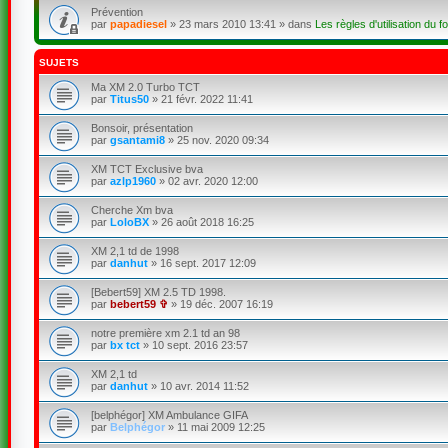
Prévention
par
papadiesel
»
23 mars 2010 13:41
» dans
Les règles d'utilisation du f
SUJETS
Ma XM 2.0 Turbo TCT
par
Titus50
»
21 févr. 2022 11:41
Bonsoir, présentation
par
gsantami8
»
25 nov. 2020 09:34
XM TCT Exclusive bva
par
azlp1960
»
02 avr. 2020 12:00
Cherche Xm bva
par
LoloBX
»
26 août 2018 16:25
XM 2,1 td de 1998
par
danhut
»
16 sept. 2017 12:09
[Bebert59] XM 2.5 TD 1998.
par
bebert59 ✞
»
19 déc. 2007 16:19
notre première xm 2.1 td an 98
par
bx tct
»
10 sept. 2016 23:57
XM 2,1 td
par
danhut
»
10 avr. 2014 11:52
[belphégor] XM Ambulance GIFA
par
Belphégor
»
11 mai 2009 12:25