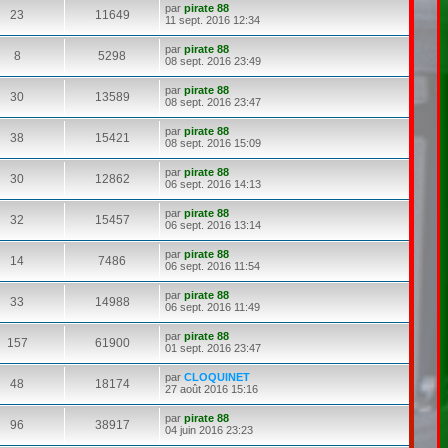
par
pirate 88
23
11649
11 sept. 2016 12:34
par
pirate 88
8
5298
08 sept. 2016 23:49
par
pirate 88
30
13589
08 sept. 2016 23:47
par
pirate 88
38
15421
08 sept. 2016 15:09
par
pirate 88
30
12862
06 sept. 2016 14:13
par
pirate 88
32
15457
06 sept. 2016 13:14
par
pirate 88
14
7486
06 sept. 2016 11:54
par
pirate 88
33
14988
06 sept. 2016 11:49
par
pirate 88
157
61900
01 sept. 2016 23:47
par
CLOQUINET
48
18174
27 août 2016 15:16
par
pirate 88
96
38917
04 juin 2016 23:23