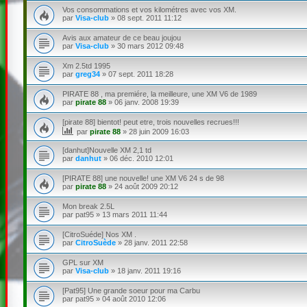
Vos consommations et vos kilométres avec vos XM.
par
Visa-club
»
08 sept. 2011 11:12
Avis aux amateur de ce beau joujou
par
Visa-club
»
30 mars 2012 09:48
Xm 2.5td 1995
par
greg34
»
07 sept. 2011 18:28
PIRATE 88 , ma premiére, la meilleure, une XM V6 de 1989
par
pirate 88
»
06 janv. 2008 19:39
[pirate 88] bientot! peut etre, trois nouvelles recrues!!!
par
pirate 88
»
28 juin 2009 16:03
[danhut]Nouvelle XM 2,1 td
par
danhut
»
06 déc. 2010 12:01
[PIRATE 88] une nouvelle! une XM V6 24 s de 98
par
pirate 88
»
24 août 2009 20:12
Mon break 2.5L
par
pat95
»
13 mars 2011 11:44
[CitroSuéde] Nos XM .
par
CitroSuède
»
28 janv. 2011 22:58
GPL sur XM
par
Visa-club
»
18 janv. 2011 19:16
[Pat95] Une grande soeur pour ma Carbu
par
pat95
»
04 août 2010 12:06