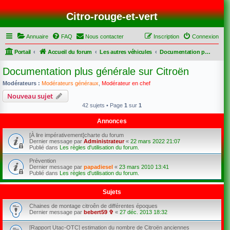
Citro-rouge-et-vert
Annuaire
FAQ
Nous contacter
Inscription
Connexion
Portail
Accueil du forum
Les autres véhicules
Documentation plus générale sur Citroën
Documentation plus générale sur Citroën
Modérateurs :
Modérateurs généraux
,
Modérateur en chef
Nouveau sujet
42 sujets • Page
1
sur
1
Annonces
[À lire impérativement]charte du forum
Dernier message par
Administrateur
«
22 mars 2022 21:07
Publié dans
Les règles d'utilisation du forum.
Prévention
Dernier message par
papadiesel
«
23 mars 2010 13:41
Publié dans
Les règles d'utilisation du forum.
Sujets
Chaines de montage citroên de différentes époques
Dernier message par
bebert59 ✞
«
27 déc. 2013 18:32
[Rapport Utac-OTC] estimation du nombre de Citroën anciennes