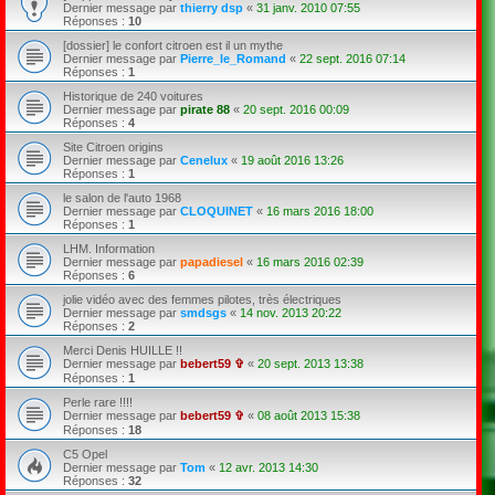
Dernier message par
thierry dsp
«
31 janv. 2010 07:55
Réponses :
10
[dossier] le confort citroen est il un mythe
Dernier message par
Pierre_le_Romand
«
22 sept. 2016 07:14
Réponses :
1
Historique de 240 voitures
Dernier message par
pirate 88
«
20 sept. 2016 00:09
Réponses :
4
Site Citroen origins
Dernier message par
Cenelux
«
19 août 2016 13:26
Réponses :
1
le salon de l'auto 1968
Dernier message par
CLOQUINET
«
16 mars 2016 18:00
Réponses :
1
LHM. Information
Dernier message par
papadiesel
«
16 mars 2016 02:39
Réponses :
6
jolie vidéo avec des femmes pilotes, très électriques
Dernier message par
smdsgs
«
14 nov. 2013 20:22
Réponses :
2
Merci Denis HUILLE !!
Dernier message par
bebert59 ✞
«
20 sept. 2013 13:38
Réponses :
1
Perle rare !!!!
Dernier message par
bebert59 ✞
«
08 août 2013 15:38
Réponses :
18
C5 Opel
Dernier message par
Tom
«
12 avr. 2013 14:30
Réponses :
32