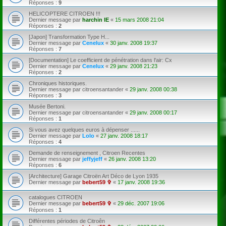
Réponses :
9
HELICOPTERE CITROEN !!!
Dernier message par
harchin IE
«
15 mars 2008 21:04
Réponses :
2
[Japon] Transformation Type H...
Dernier message par
Cenelux
«
30 janv. 2008 19:37
Réponses :
7
[Documentation] Le coefficient de pénétration dans l'air: Cx
Dernier message par
Cenelux
«
29 janv. 2008 21:23
Réponses :
2
Chroniques historiques.
Dernier message par
citroensantander
«
29 janv. 2008 00:38
Réponses :
3
Musée Bertoni.
Dernier message par
citroensantander
«
29 janv. 2008 00:17
Réponses :
1
Si vous avez quelques euros à dépenser ......
Dernier message par
Lolo
«
27 janv. 2008 18:17
Réponses :
4
Demande de renseignement , Citroen Recentes
Dernier message par
jeffyjeff
«
26 janv. 2008 13:20
Réponses :
6
[Architecture] Garage Citroën Art Déco de Lyon 1935
Dernier message par
bebert59 ✞
«
17 janv. 2008 19:36
catalogues CITROEN
Dernier message par
bebert59 ✞
«
29 déc. 2007 19:06
Réponses :
1
Différentes périodes de Citroên