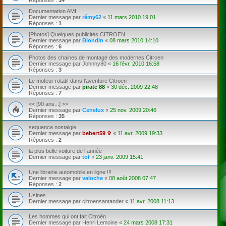
Documentation AMI
Dernier message par
rémy62
«
11 mars 2010 19:01
Réponses :
1
[Photos] Quelques publicités CITROEN
Dernier message par
Blondin
«
08 mars 2010 14:10
Réponses :
6
Photos des chaines de montage des modernes Citroen
Dernier message par
Johnny80
«
16 févr. 2010 16:58
Réponses :
3
Le moteur rotatif dans l'aventure Citroën
Dernier message par
pirate 88
«
30 déc. 2009 22:48
Réponses :
7
<< [90 ans...] >>
Dernier message par
Cenelux
«
25 nov. 2009 20:46
Réponses :
35
sequence nostalgie
Dernier message par
bebert59 ✞
«
11 avr. 2009 19:33
Réponses :
2
la plus belle voiture de l année
Dernier message par
tof
«
23 janv. 2009 15:41
Une librairie automobile en ligne !!!
Dernier message par
valoche
«
08 août 2008 07:47
Réponses :
2
Usines
Dernier message par
citroensantander
«
11 avr. 2008 11:13
Les hommes qui ont fait Citroën
Dernier message par
Henri Lemoine
«
24 mars 2008 17:31