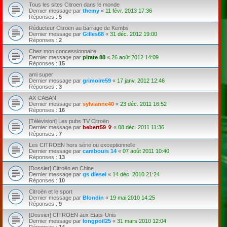
Tous les sites Citroen dans le monde
Dernier message par
themy
«
11 févr. 2013 17:36
Réponses :
5
Réducteur Citroën au barrage de Kembs
Dernier message par
Gilles68
«
31 déc. 2012 19:00
Réponses :
2
Chez mon concessionnaire.
Dernier message par
pirate 88
«
26 août 2012 14:09
Réponses :
15
ami super
Dernier message par
grimoire59
«
17 janv. 2012 12:46
Réponses :
3
AX CABAN
Dernier message par
sylvianne40
«
23 déc. 2011 16:52
Réponses :
16
[Télévision] Les pubs TV Citroën
Dernier message par
bebert59 ✞
«
08 déc. 2011 11:36
Réponses :
7
Les CITROEN hors série ou exceptionnelle
Dernier message par
cambouis 14
«
07 août 2011 10:40
Réponses :
13
[Dossier] Citroën en Chine
Dernier message par
gs diesel
«
14 déc. 2010 21:24
Réponses :
10
Citroën et le sport
Dernier message par
Blondin
«
19 mai 2010 14:25
Réponses :
9
[Dossier] CITROËN aux Etats-Unis
Dernier message par
longpoil25
«
31 mars 2010 12:04
Réponses :
14