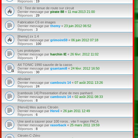
Réponses :
19
C6 : Test de tenue de route sur circuit
Dernier message par
pirate 88
«
11 mai 2013 21:00
Réponses :
29
Fabrication C6 en images
Dernier message par
themy
«
23 juin 2012 06:52
Réponses :
3
[themy] zx 1.4
Dernier message par
grimoire59
«
06 juin 2012 07:18
Réponses :
100
Les prototypes
Dernier message par
harchin IE
«
26 févr. 2012 11:02
Réponses :
7
AX TONIC 1990 sauvée de la casse.
Dernier message par
gsantami8
«
24 févr. 2012 16:50
Réponses :
30
désolant
Dernier message par
cambouis 14
«
07 août 2011 13:26
Réponses :
24
[cambouis 14] Presentation d'une de mes panhard.
Dernier message par
cambouis 14
«
02 août 2011 08:33
Réponses :
8
[Hervé] Mes autres Citroën
Dernier message par
Hervé
«
26 juin 2011 12:49
Réponses :
6
Une axel a sauver pour 100 roros.. vite !! region PACA
Dernier message par
rasorback
«
25 mars 2011 19:59
Réponses :
8
Citroën C-Zéro