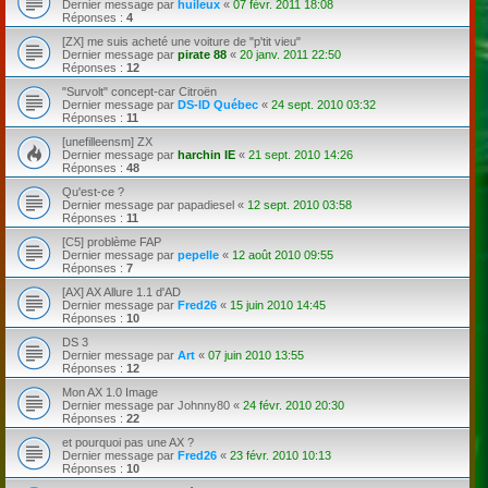
Dernier message par
huileux
«
07 févr. 2011 18:08
Réponses :
4
[ZX] me suis acheté une voiture de "p'tit vieu"
Dernier message par
pirate 88
«
20 janv. 2011 22:50
Réponses :
12
"Survolt" concept-car Citroën
Dernier message par
DS-ID Québec
«
24 sept. 2010 03:32
Réponses :
11
[unefilleensm] ZX
Dernier message par
harchin IE
«
21 sept. 2010 14:26
Réponses :
48
Qu'est-ce ?
Dernier message par
papadiesel
«
12 sept. 2010 03:58
Réponses :
11
[C5] problème FAP
Dernier message par
pepelle
«
12 août 2010 09:55
Réponses :
7
[AX] AX Allure 1.1 d'AD
Dernier message par
Fred26
«
15 juin 2010 14:45
Réponses :
10
DS 3
Dernier message par
Art
«
07 juin 2010 13:55
Réponses :
12
Mon AX 1.0 Image
Dernier message par
Johnny80
«
24 févr. 2010 20:30
Réponses :
22
et pourquoi pas une AX ?
Dernier message par
Fred26
«
23 févr. 2010 10:13
Réponses :
10