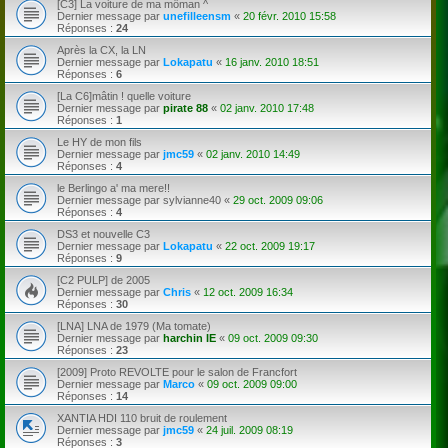
[C3] La voiture de ma môman ^
Dernier message par
unefilleensm
«
20 févr. 2010 15:58
Réponses :
24
Après la CX, la LN
Dernier message par
Lokapatu
«
16 janv. 2010 18:51
Réponses :
6
[La C6]mâtin ! quelle voiture
Dernier message par
pirate 88
«
02 janv. 2010 17:48
Réponses :
1
Le HY de mon fils
Dernier message par
jmc59
«
02 janv. 2010 14:49
Réponses :
4
le Berlingo a' ma mere!!
Dernier message par
sylvianne40
«
29 oct. 2009 09:06
Réponses :
4
DS3 et nouvelle C3
Dernier message par
Lokapatu
«
22 oct. 2009 19:17
Réponses :
9
[C2 PULP] de 2005
Dernier message par
Chris
«
12 oct. 2009 16:34
Réponses :
30
[LNA] LNA de 1979 (Ma tomate)
Dernier message par
harchin IE
«
09 oct. 2009 09:30
Réponses :
23
[2009] Proto REVOLTE pour le salon de Francfort
Dernier message par
Marco
«
09 oct. 2009 09:00
Réponses :
14
XANTIA HDI 110 bruit de roulement
Dernier message par
jmc59
«
24 juil. 2009 08:19
Réponses :
3