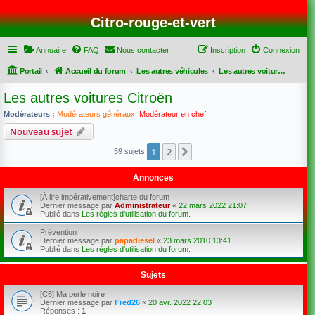
Citro-rouge-et-vert
Annuaire
FAQ
Nous contacter
Inscription
Connexion
Portail
Accueil du forum
Les autres véhicules
Les autres voitures Citroën
Les autres voitures Citroën
Modérateurs :
Modérateurs généraux
,
Modérateur en chef
Nouveau sujet
1
2
Suivant
59 sujets
Annonces
[À lire impérativement]charte du forum
Dernier message par
Administrateur
«
22 mars 2022 21:07
Publié dans
Les règles d'utilisation du forum.
Prévention
Dernier message par
papadiesel
«
23 mars 2010 13:41
Publié dans
Les règles d'utilisation du forum.
Sujets
[C6] Ma perle noire
Dernier message par
Fred26
«
20 avr. 2022 22:03
Réponses :
1