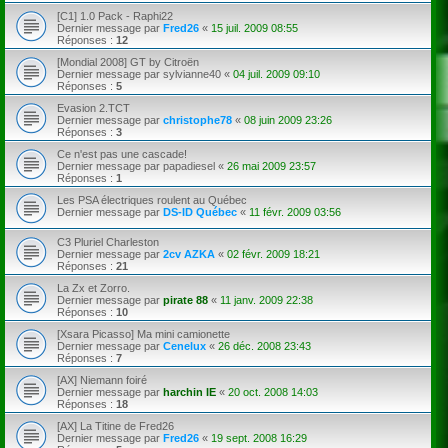
[C1] 1.0 Pack - Raphi22
Dernier message par
Fred26
«
15 juil. 2009 08:55
Réponses :
12
[Mondial 2008] GT by Citroën
Dernier message par
sylvianne40
«
04 juil. 2009 09:10
Réponses :
5
Evasion 2.TCT
Dernier message par
christophe78
«
08 juin 2009 23:26
Réponses :
3
Ce n'est pas une cascade!
Dernier message par
papadiesel
«
26 mai 2009 23:57
Réponses :
1
Les PSA électriques roulent au Québec
Dernier message par
DS-ID Québec
«
11 févr. 2009 03:56
C3 Pluriel Charleston
Dernier message par
2cv AZKA
«
02 févr. 2009 18:21
Réponses :
21
La Zx et Zorro.
Dernier message par
pirate 88
«
11 janv. 2009 22:38
Réponses :
10
[Xsara Picasso] Ma mini camionette
Dernier message par
Cenelux
«
26 déc. 2008 23:43
Réponses :
7
[AX] Niemann foiré
Dernier message par
harchin IE
«
20 oct. 2008 14:03
Réponses :
18
[AX] La Titine de Fred26
Dernier message par
Fred26
«
19 sept. 2008 16:29