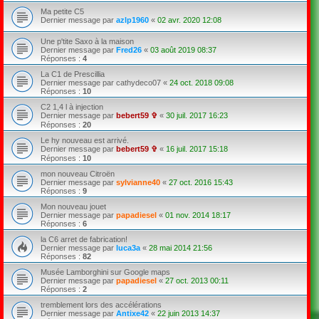
Ma petite C5
Dernier message par
azlp1960
«
02 avr. 2020 12:08
Une p'tite Saxo à la maison
Dernier message par
Fred26
«
03 août 2019 08:37
Réponses :
4
La C1 de Prescillia
Dernier message par
cathydeco07
«
24 oct. 2018 09:08
Réponses :
10
C2 1,4 l à injection
Dernier message par
bebert59 ✞
«
30 juil. 2017 16:23
Réponses :
20
Le hy nouveau est arrivé.
Dernier message par
bebert59 ✞
«
16 juil. 2017 15:18
Réponses :
10
mon nouveau Citroën
Dernier message par
sylvianne40
«
27 oct. 2016 15:43
Réponses :
9
Mon nouveau jouet
Dernier message par
papadiesel
«
01 nov. 2014 18:17
Réponses :
6
la C6 arret de fabrication!
Dernier message par
luca3a
«
28 mai 2014 21:56
Réponses :
82
Musée Lamborghini sur Google maps
Dernier message par
papadiesel
«
27 oct. 2013 00:11
Réponses :
2
tremblement lors des accélérations
Dernier message par
Antixe42
«
22 juin 2013 14:37