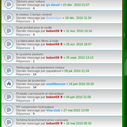
Stickers pour voiture
Dernier message par
gs diesel
«
23 déc. 2010 21:57
Réponses :
4
le moteur 2 temps revient!
Dernier message par
Belphégor
«
18 déc. 2010 11:34
Réponses :
1
Quel produit pour la rouille
Dernier message par
bebert59 ✞
«
11 nov. 2010 19:16
Réponses :
4
La fabrication des filtres à huile
Dernier message par
bebert59 ✞
«
25 oct. 2010 18:57
Réponses :
1
le systeme pantone
Dernier message par
bebert59 ✞
«
25 sept. 2010 13:13
Réponses :
1
Nettoyage du compartiment moteur
Dernier message par
papadiesel
«
09 juil. 2010 21:24
Réponses :
14
Housse de protection
Dernier message par
unefilleensm
«
18 juin 2010 20:26
Réponses :
34
Produits carrosserie et mécanique
Dernier message par
bebert59 ✞
«
04 juin 2010 21:05
Réponses :
7
HY suspension hydraulique
Dernier message par
Visa-club
«
27 mai 2010 13:59
Réponses :
9
Schéma branchement prise caravane.
Dernier message par
bebert59 ✞
«
16 mai 2010 09:33