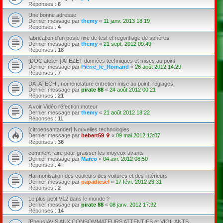
Réponses :
6
Une bonne adresse
Dernier message par
themy
«
11 janv. 2013 18:19
Réponses :
4
fabrication d'un poste fixe de test et regonflage de sphères
Dernier message par
themy
«
21 sept. 2012 09:49
Réponses :
18
[DOC atelier ] ATEZET données techniques et mises au point
Dernier message par
Pierre_le_Romand
«
26 août 2012 14:29
Réponses :
7
DATATECH , nomenclature entretien mise au point, réglages.
Dernier message par
pirate 88
«
24 août 2012 00:21
Réponses :
21
A voir Vidéo réfection moteur
Dernier message par
themy
«
21 août 2012 18:22
Réponses :
11
[citroensantander] Nouvelles technologies
Dernier message par
bebert59 ✞
«
09 mai 2012 13:07
Réponses :
36
comment faire pour graisser les moyeux avants
Dernier message par
Marco
«
04 avr. 2012 08:50
Réponses :
4
Harmonisation des couleurs des voitures et des intérieurs
Dernier message par
papadiesel
«
17 févr. 2012 23:31
Réponses :
2
Le plus petit V12 dans le monde ?
Dernier message par
pirate 88
«
08 janv. 2012 17:32
Réponses :
14
[Pneus]AVIS AUX CONSOMMATEURS ATTENTIFS et VIGILANTS