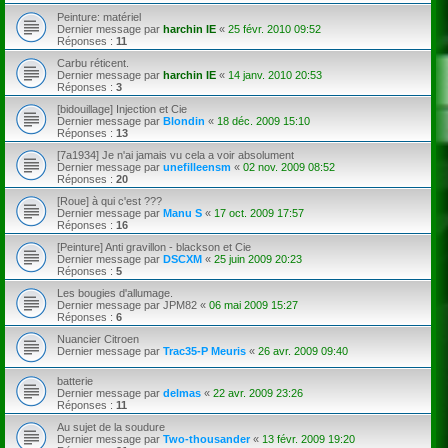
Peinture: matériel
Dernier message par
harchin IE
«
25 févr. 2010 09:52
Réponses :
11
Carbu réticent.
Dernier message par
harchin IE
«
14 janv. 2010 20:53
Réponses :
3
[bidouillage] Injection et Cie
Dernier message par
Blondin
«
18 déc. 2009 15:10
Réponses :
13
[7a1934] Je n'ai jamais vu cela a voir absolument
Dernier message par
unefilleensm
«
02 nov. 2009 08:52
Réponses :
20
[Roue] à qui c'est ???
Dernier message par
Manu S
«
17 oct. 2009 17:57
Réponses :
16
[Peinture] Anti gravillon - blackson et Cie
Dernier message par
DSCXM
«
25 juin 2009 20:23
Réponses :
5
Les bougies d'allumage.
Dernier message par
JPM82
«
06 mai 2009 15:27
Réponses :
6
Nuancier Citroen
Dernier message par
Trac35-P Meuris
«
26 avr. 2009 09:40
batterie
Dernier message par
delmas
«
22 avr. 2009 23:26
Réponses :
11
Au sujet de la soudure
Dernier message par
Two-thousander
«
13 févr. 2009 19:20