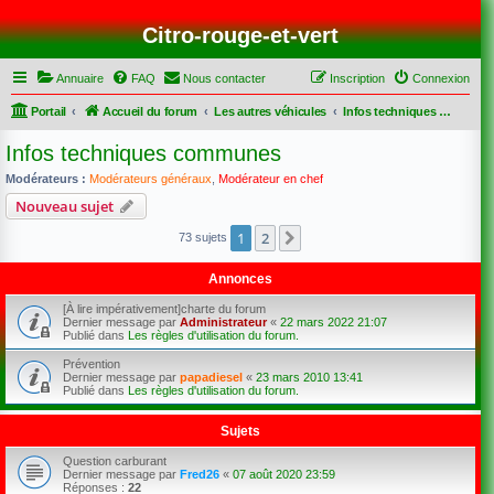
Citro-rouge-et-vert
Annuaire
FAQ
Nous contacter
Inscription
Connexion
Portail
Accueil du forum
Les autres véhicules
Infos techniques communes
Infos techniques communes
Modérateurs :
Modérateurs généraux
,
Modérateur en chef
Nouveau sujet
1
2
Suivant
73 sujets
Annonces
[À lire impérativement]charte du forum
Dernier message par
Administrateur
«
22 mars 2022 21:07
Publié dans
Les règles d'utilisation du forum.
Prévention
Dernier message par
papadiesel
«
23 mars 2010 13:41
Publié dans
Les règles d'utilisation du forum.
Sujets
Question carburant
Dernier message par
Fred26
«
07 août 2020 23:59
Réponses :
22