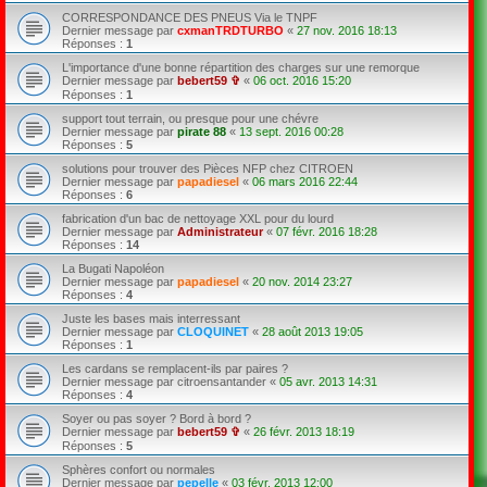
CORRESPONDANCE DES PNEUS Via le TNPF
Dernier message par
cxmanTRDTURBO
«
27 nov. 2016 18:13
Réponses :
1
L'importance d'une bonne répartition des charges sur une remorque
Dernier message par
bebert59 ✞
«
06 oct. 2016 15:20
Réponses :
1
support tout terrain, ou presque pour une chévre
Dernier message par
pirate 88
«
13 sept. 2016 00:28
Réponses :
5
solutions pour trouver des Pièces NFP chez CITROEN
Dernier message par
papadiesel
«
06 mars 2016 22:44
Réponses :
6
fabrication d'un bac de nettoyage XXL pour du lourd
Dernier message par
Administrateur
«
07 févr. 2016 18:28
Réponses :
14
La Bugati Napoléon
Dernier message par
papadiesel
«
20 nov. 2014 23:27
Réponses :
4
Juste les bases mais interressant
Dernier message par
CLOQUINET
«
28 août 2013 19:05
Réponses :
1
Les cardans se remplacent-ils par paires ?
Dernier message par
citroensantander
«
05 avr. 2013 14:31
Réponses :
4
Soyer ou pas soyer ? Bord à bord ?
Dernier message par
bebert59 ✞
«
26 févr. 2013 18:19
Réponses :
5
Sphères confort ou normales
Dernier message par
pepelle
«
03 févr. 2013 12:00