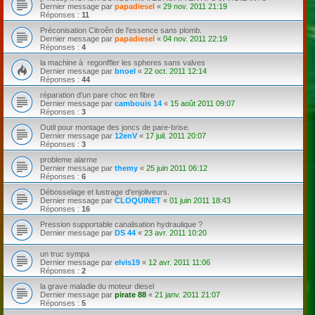
Dernier message par
papadiesel
«
29 nov. 2011 21:19
Réponses :
11
Préconisation Citroên de l'essence sans plomb.
Dernier message par
papadiesel
«
04 nov. 2011 22:19
Réponses :
4
la machine à regonffler les spheres sans valves
Dernier message par
bnoel
«
22 oct. 2011 12:14
Réponses :
44
réparation d'un pare choc en fibre
Dernier message par
cambouis 14
«
15 août 2011 09:07
Réponses :
3
Outil pour montage des joncs de pare-brise.
Dernier message par
12enV
«
17 juil. 2011 20:07
Réponses :
3
probleme alarme
Dernier message par
themy
«
25 juin 2011 06:12
Réponses :
6
Débosselage et lustrage d'enjoliveurs.
Dernier message par
CLOQUINET
«
01 juin 2011 18:43
Réponses :
16
Pression supportable canalisation hydraulique ?
Dernier message par
DS 44
«
23 avr. 2011 10:20
un truc sympa
Dernier message par
elvis19
«
12 avr. 2011 11:06
Réponses :
2
la grave maladie du moteur diesel
Dernier message par
pirate 88
«
21 janv. 2011 21:07
Réponses :
5