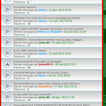
Réponses :
6
Une bonne adresse
Dernier message par
themy
«
11 janv. 2013 18:19
Réponses :
4
fabrication d'un poste fixe de test et regonflage de sphères
Dernier message par
themy
«
21 sept. 2012 09:49
Réponses :
18
[DOC atelier ] ATEZET données techniques et mises au point
Dernier message par
Pierre_le_Romand
«
26 août 2012 14:29
Réponses :
7
DATATECH , nomenclature entretien mise au point, réglages.
Dernier message par
pirate 88
«
24 août 2012 00:21
Réponses :
21
A voir Vidéo réfection moteur
Dernier message par
themy
«
21 août 2012 18:22
Réponses :
11
[citroensantander] Nouvelles technologies
Dernier message par
bebert59 ✞
«
09 mai 2012 13:07
Réponses :
36
comment faire pour graisser les moyeux avants
Dernier message par
Marco
«
04 avr. 2012 08:50
Réponses :
4
Harmonisation des couleurs des voitures et des intérieurs
Dernier message par
papadiesel
«
17 févr. 2012 23:31
Réponses :
2
Le plus petit V12 dans le monde ?
Dernier message par
pirate 88
«
08 janv. 2012 17:32
Réponses :
14
[Pneus]AVIS AUX CONSOMMATEURS ATTENTIFS et VIGILANTS