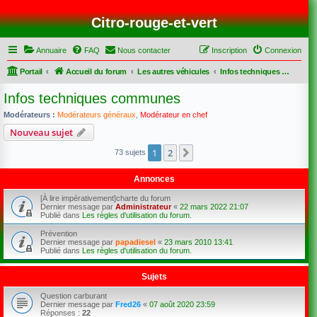
Citro-rouge-et-vert
Annuaire
FAQ
Nous contacter
Inscription
Connexion
Portail
Accueil du forum
Les autres véhicules
Infos techniques communes
Infos techniques communes
Modérateurs :
Modérateurs généraux
,
Modérateur en chef
Nouveau sujet
1
2
Suivant
73 sujets
Annonces
[À lire impérativement]charte du forum
Dernier message par
Administrateur
«
22 mars 2022 21:07
Publié dans
Les règles d'utilisation du forum.
Prévention
Dernier message par
papadiesel
«
23 mars 2010 13:41
Publié dans
Les règles d'utilisation du forum.
Sujets
Question carburant
Dernier message par
Fred26
«
07 août 2020 23:59
Réponses :
22