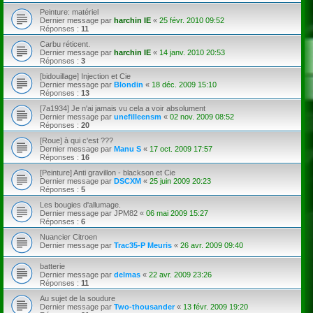
Peinture: matériel
Dernier message par
harchin IE
«
25 févr. 2010 09:52
Réponses :
11
Carbu réticent.
Dernier message par
harchin IE
«
14 janv. 2010 20:53
Réponses :
3
[bidouillage] Injection et Cie
Dernier message par
Blondin
«
18 déc. 2009 15:10
Réponses :
13
[7a1934] Je n'ai jamais vu cela a voir absolument
Dernier message par
unefilleensm
«
02 nov. 2009 08:52
Réponses :
20
[Roue] à qui c'est ???
Dernier message par
Manu S
«
17 oct. 2009 17:57
Réponses :
16
[Peinture] Anti gravillon - blackson et Cie
Dernier message par
DSCXM
«
25 juin 2009 20:23
Réponses :
5
Les bougies d'allumage.
Dernier message par
JPM82
«
06 mai 2009 15:27
Réponses :
6
Nuancier Citroen
Dernier message par
Trac35-P Meuris
«
26 avr. 2009 09:40
batterie
Dernier message par
delmas
«
22 avr. 2009 23:26
Réponses :
11
Au sujet de la soudure
Dernier message par
Two-thousander
«
13 févr. 2009 19:20