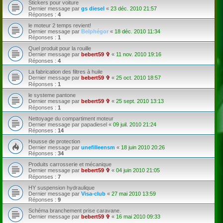
Stickers pour voiture
Dernier message par
gs diesel
«
23 déc. 2010 21:57
Réponses :
4
le moteur 2 temps revient!
Dernier message par
Belphégor
«
18 déc. 2010 11:34
Réponses :
1
Quel produit pour la rouille
Dernier message par
bebert59 ✞
«
11 nov. 2010 19:16
Réponses :
4
La fabrication des filtres à huile
Dernier message par
bebert59 ✞
«
25 oct. 2010 18:57
Réponses :
1
le systeme pantone
Dernier message par
bebert59 ✞
«
25 sept. 2010 13:13
Réponses :
1
Nettoyage du compartiment moteur
Dernier message par
papadiesel
«
09 juil. 2010 21:24
Réponses :
14
Housse de protection
Dernier message par
unefilleensm
«
18 juin 2010 20:26
Réponses :
34
Produits carrosserie et mécanique
Dernier message par
bebert59 ✞
«
04 juin 2010 21:05
Réponses :
7
HY suspension hydraulique
Dernier message par
Visa-club
«
27 mai 2010 13:59
Réponses :
9
Schéma branchement prise caravane.
Dernier message par
bebert59 ✞
«
16 mai 2010 09:33