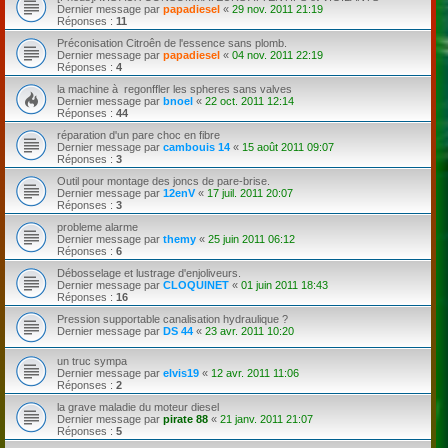
Dernier message par
papadiesel
«
29 nov. 2011 21:19
Réponses :
11
Préconisation Citroên de l'essence sans plomb.
Dernier message par
papadiesel
«
04 nov. 2011 22:19
Réponses :
4
la machine à regonffler les spheres sans valves
Dernier message par
bnoel
«
22 oct. 2011 12:14
Réponses :
44
réparation d'un pare choc en fibre
Dernier message par
cambouis 14
«
15 août 2011 09:07
Réponses :
3
Outil pour montage des joncs de pare-brise.
Dernier message par
12enV
«
17 juil. 2011 20:07
Réponses :
3
probleme alarme
Dernier message par
themy
«
25 juin 2011 06:12
Réponses :
6
Débosselage et lustrage d'enjoliveurs.
Dernier message par
CLOQUINET
«
01 juin 2011 18:43
Réponses :
16
Pression supportable canalisation hydraulique ?
Dernier message par
DS 44
«
23 avr. 2011 10:20
un truc sympa
Dernier message par
elvis19
«
12 avr. 2011 11:06
Réponses :
2
la grave maladie du moteur diesel
Dernier message par
pirate 88
«
21 janv. 2011 21:07
Réponses :
5