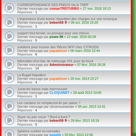
CORRESPONDANCE DES PNEUS Via le TNPF
Dernier message par
cxmanTRDTURBO
«
27 nov. 2016 18:13
Réponses :
1
L'importance d'une bonne répartition des charges sur une remorque
Dernier message par
bebert59 ✞
«
06 oct. 2016 15:20
Réponses :
1
support tout terrain, ou presque pour une chévre
Dernier message par
pirate 88
«
13 sept. 2016 00:28
Réponses :
5
solutions pour trouver des Pièces NFP chez CITROEN
Dernier message par
papadiesel
«
06 mars 2016 22:44
Réponses :
6
fabrication d'un bac de nettoyage XXL pour du lourd
Dernier message par
Administrateur
«
07 févr. 2016 18:28
Réponses :
14
La Bugati Napoléon
Dernier message par
papadiesel
«
20 nov. 2014 23:27
Réponses :
4
Juste les bases mais interressant
Dernier message par
CLOQUINET
«
28 août 2013 19:05
Réponses :
1
Les cardans se remplacent-ils par paires ?
Dernier message par
citroensantander
«
05 avr. 2013 14:31
Réponses :
4
Soyer ou pas soyer ? Bord à bord ?
Dernier message par
bebert59 ✞
«
26 févr. 2013 18:19
Réponses :
5
Sphères confort ou normales
Dernier message par
pepelle
«
03 févr. 2013 12:00