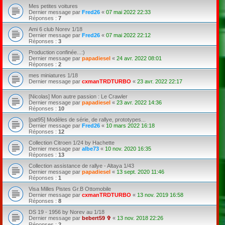
Mes petites voitures
Dernier message par
Fred26
«
07 mai 2022 22:33
Réponses :
7
Ami 6 club Norev 1/18
Dernier message par
Fred26
«
07 mai 2022 22:12
Réponses :
3
Production confinée...:)
Dernier message par
papadiesel
«
24 avr. 2022 08:01
Réponses :
2
mes miniatures 1/18
Dernier message par
cxmanTRDTURBO
«
23 avr. 2022 22:17
[Nicolas] Mon autre passion : Le Crawler
Dernier message par
papadiesel
«
23 avr. 2022 14:36
Réponses :
10
[pat95] Modèles de série, de rallye, prototypes...
Dernier message par
Fred26
«
10 mars 2022 16:18
Réponses :
12
Collection Citroen 1/24 by Hachette
Dernier message par
albe73
«
10 nov. 2020 16:35
Réponses :
13
Collection assistance de rallye - Altaya 1/43
Dernier message par
papadiesel
«
13 sept. 2020 11:46
Réponses :
1
Visa Milles Pistes Gr.B Ottomobile
Dernier message par
cxmanTRDTURBO
«
13 nov. 2019 16:58
Réponses :
8
DS 19 - 1956 by Norev au 1/18
Dernier message par
bebert59 ✞
«
13 nov. 2018 22:26
Réponses :
2