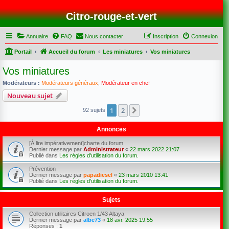
Citro-rouge-et-vert
Annuaire
FAQ
Nous contacter
Inscription
Connexion
Portail
Accueil du forum
Les miniatures
Vos miniatures
Vos miniatures
Modérateurs :
Modérateurs généraux
,
Modérateur en chef
Nouveau sujet
1
2
Suivant
92 sujets
Annonces
[À lire impérativement]charte du forum
Dernier message par
Administrateur
«
22 mars 2022 21:07
Publié dans
Les règles d'utilisation du forum.
Prévention
Dernier message par
papadiesel
«
23 mars 2010 13:41
Publié dans
Les règles d'utilisation du forum.
Sujets
Collection utilitaires Citroen 1/43 Altaya
Dernier message par
albe73
«
18 avr. 2025 19:55
Réponses :
1