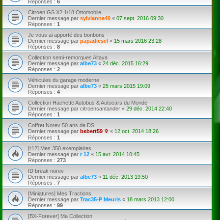
Réponses :
6
Citroen GS X2 1/18 Ottomobile
Dernier message par
sylvianne40
«
07 sept. 2016 09:30
Réponses :
1
Je vous ai apporté des bonbons
Dernier message par
papadiesel
«
15 mars 2016 23:28
Réponses :
8
Collection semi-remorques Altaya
Dernier message par
albe73
«
24 déc. 2015 16:29
Réponses :
2
Véhicules du garage moderne
Dernier message par
albe73
«
25 mars 2015 19:09
Réponses :
4
Collection Hachette Autobus & Autocars du Monde
Dernier message par
citroensantander
«
29 déc. 2014 22:40
Réponses :
1
Coffret Norev 50 ans de DS
Dernier message par
bebert59 ✞
«
12 oct. 2014 18:26
Réponses :
1
[r12] Mes 350 exemplaires.
Dernier message par
r 12
«
15 avr. 2014 10:45
Réponses :
273
ID break norev
Dernier message par
albe73
«
11 déc. 2013 19:50
Réponses :
7
[Miniatures] Mes Tractions.
Dernier message par
Trac35-P Meuris
«
18 mars 2013 12:00
Réponses :
99
[BX-Forever] Ma Collection