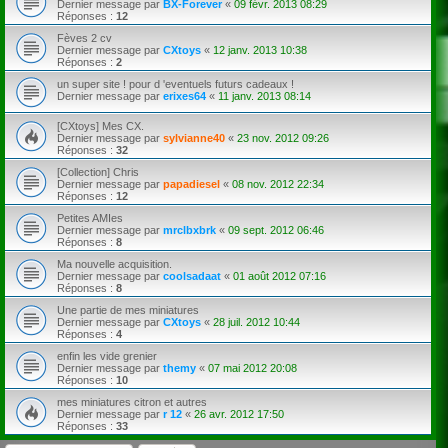
Dernier message par
BX-Forever
«
09 févr. 2013 08:29
Réponses :
12
Fèves 2 cv
Dernier message par
CXtoys
«
12 janv. 2013 10:38
Réponses :
2
un super site ! pour d 'eventuels futurs cadeaux !
Dernier message par
erixes64
«
11 janv. 2013 08:14
[CXtoys] Mes CX.
Dernier message par
sylvianne40
«
23 nov. 2012 09:26
Réponses :
32
[Collection] Chris
Dernier message par
papadiesel
«
08 nov. 2012 22:34
Réponses :
12
Petites AMIes
Dernier message par
mrclbxbrk
«
09 sept. 2012 06:46
Réponses :
8
Ma nouvelle acquisition.
Dernier message par
coolsadaat
«
01 août 2012 07:16
Réponses :
8
Une partie de mes miniatures
Dernier message par
CXtoys
«
28 juil. 2012 10:44
Réponses :
4
enfin les vide grenier
Dernier message par
themy
«
07 mai 2012 20:08
Réponses :
10
mes miniatures citron et autres
Dernier message par
r 12
«
26 avr. 2012 17:50
Réponses :
33