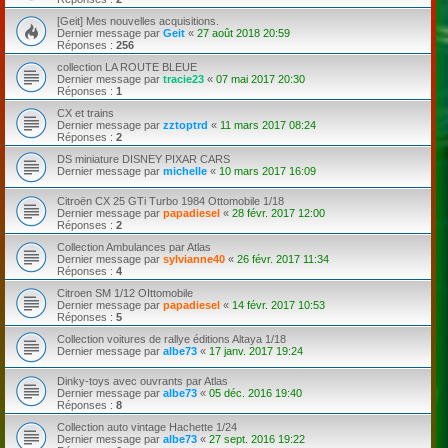
[Geit] Mes nouvelles acquisitions.
Dernier message par
Geit
«
27 août 2018 20:59
Réponses :
256
collection LA ROUTE BLEUE
Dernier message par
tracie23
«
07 mai 2017 20:30
Réponses :
1
CX et trains
Dernier message par
zztoptrd
«
11 mars 2017 08:24
Réponses :
2
DS miniature DISNEY PIXAR CARS
Dernier message par
michelle
«
10 mars 2017 16:09
Citroën CX 25 GTi Turbo 1984 Ottomobile 1/18
Dernier message par
papadiesel
«
28 févr. 2017 12:00
Réponses :
2
Collection Ambulances par Atlas
Dernier message par
sylvianne40
«
26 févr. 2017 11:34
Réponses :
4
Citroen SM 1/12 OIttomobile
Dernier message par
papadiesel
«
14 févr. 2017 10:53
Réponses :
5
Collection voitures de rallye éditions Altaya 1/18
Dernier message par
albe73
«
17 janv. 2017 19:24
Dinky-toys avec ouvrants par Atlas
Dernier message par
albe73
«
05 déc. 2016 19:40
Réponses :
8
Collection auto vintage Hachette 1/24
Dernier message par
albe73
«
27 sept. 2016 19:22