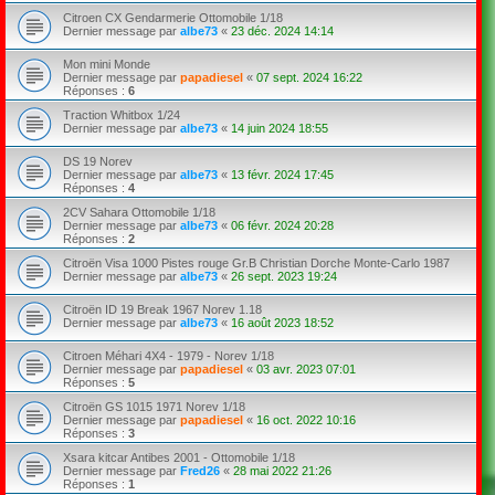
Citroen CX Gendarmerie Ottomobile 1/18
Dernier message par
albe73
«
23 déc. 2024 14:14
Mon mini Monde
Dernier message par
papadiesel
«
07 sept. 2024 16:22
Réponses :
6
Traction Whitbox 1/24
Dernier message par
albe73
«
14 juin 2024 18:55
DS 19 Norev
Dernier message par
albe73
«
13 févr. 2024 17:45
Réponses :
4
2CV Sahara Ottomobile 1/18
Dernier message par
albe73
«
06 févr. 2024 20:28
Réponses :
2
Citroën Visa 1000 Pistes rouge Gr.B Christian Dorche Monte-Carlo 1987
Dernier message par
albe73
«
26 sept. 2023 19:24
Citroën ID 19 Break 1967 Norev 1.18
Dernier message par
albe73
«
16 août 2023 18:52
Citroen Méhari 4X4 - 1979 - Norev 1/18
Dernier message par
papadiesel
«
03 avr. 2023 07:01
Réponses :
5
Citroën GS 1015 1971 Norev 1/18
Dernier message par
papadiesel
«
16 oct. 2022 10:16
Réponses :
3
Xsara kitcar Antibes 2001 - Ottomobile 1/18
Dernier message par
Fred26
«
28 mai 2022 21:26
Réponses :
1