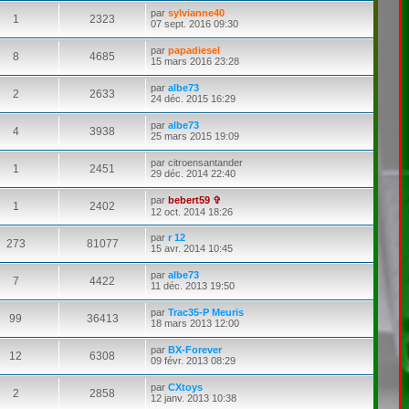
par
sylvianne40
1
2323
07 sept. 2016 09:30
par
papadiesel
8
4685
15 mars 2016 23:28
par
albe73
2
2633
24 déc. 2015 16:29
par
albe73
4
3938
25 mars 2015 19:09
par
citroensantander
1
2451
29 déc. 2014 22:40
par
bebert59 ✞
1
2402
12 oct. 2014 18:26
par
r 12
273
81077
15 avr. 2014 10:45
par
albe73
7
4422
11 déc. 2013 19:50
par
Trac35-P Meuris
99
36413
18 mars 2013 12:00
par
BX-Forever
12
6308
09 févr. 2013 08:29
par
CXtoys
2
2858
12 janv. 2013 10:38