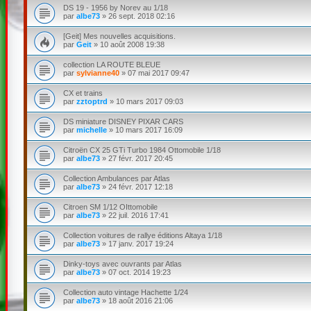
DS 19 - 1956 by Norev au 1/18
par
albe73
»
26 sept. 2018 02:16
[Geit] Mes nouvelles acquisitions.
par
Geit
»
10 août 2008 19:38
collection LA ROUTE BLEUE
par
sylvianne40
»
07 mai 2017 09:47
CX et trains
par
zztoptrd
»
10 mars 2017 09:03
DS miniature DISNEY PIXAR CARS
par
michelle
»
10 mars 2017 16:09
Citroën CX 25 GTi Turbo 1984 Ottomobile 1/18
par
albe73
»
27 févr. 2017 20:45
Collection Ambulances par Atlas
par
albe73
»
24 févr. 2017 12:18
Citroen SM 1/12 OIttomobile
par
albe73
»
22 juil. 2016 17:41
Collection voitures de rallye éditions Altaya 1/18
par
albe73
»
17 janv. 2017 19:24
Dinky-toys avec ouvrants par Atlas
par
albe73
»
07 oct. 2014 19:23
Collection auto vintage Hachette 1/24
par
albe73
»
18 août 2016 21:06