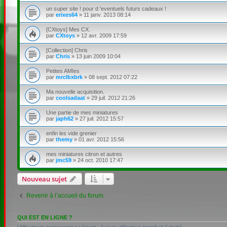
un super site ! pour d 'eventuels futurs cadeaux !
par
erixes64
»
11 janv. 2013 08:14
[CXtoys] Mes CX.
par
CXtoys
»
12 avr. 2009 17:59
[Collection] Chris
par
Chris
»
13 juin 2009 10:04
Petites AMIes
par
mrclbxbrk
»
08 sept. 2012 07:22
Ma nouvelle acquisition.
par
coolsadaat
»
29 juil. 2012 21:26
Une partie de mes miniatures
par
japh62
»
27 juil. 2012 15:57
enfin les vide grenier
par
themy
»
01 avr. 2012 15:56
mes miniatures citron et autres
par
jmc59
»
24 oct. 2010 17:47
Nouveau sujet
Revenir à l’accueil du forum
QUI EST EN LIGNE ?
Utilisateurs parcourant ce forum : Aucun utilisateur inscrit et 1 invité