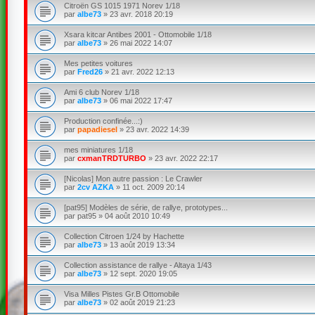
Citroën GS 1015 1971 Norev 1/18
par
albe73
»
23 avr. 2018 20:19
Xsara kitcar Antibes 2001 - Ottomobile 1/18
par
albe73
»
26 mai 2022 14:07
Mes petites voitures
par
Fred26
»
21 avr. 2022 12:13
Ami 6 club Norev 1/18
par
albe73
»
06 mai 2022 17:47
Production confinée...:)
par
papadiesel
»
23 avr. 2022 14:39
mes miniatures 1/18
par
cxmanTRDTURBO
»
23 avr. 2022 22:17
[Nicolas] Mon autre passion : Le Crawler
par
2cv AZKA
»
11 oct. 2009 20:14
[pat95] Modèles de série, de rallye, prototypes...
par
pat95
»
04 août 2010 10:49
Collection Citroen 1/24 by Hachette
par
albe73
»
13 août 2019 13:34
Collection assistance de rallye - Altaya 1/43
par
albe73
»
12 sept. 2020 19:05
Visa Milles Pistes Gr.B Ottomobile
par
albe73
»
02 août 2019 21:23