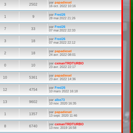
par
papadiesel
3
2502
16 oct. 2022 10:16
par
Fred26
1
9
28 mai 2022 21:26
par
Fred26
7
33
07 mai 2022 22:33
par
Fred26
3
18
07 mai 2022 22:12
par
papadiesel
2
18
24 avr. 2022 08:01
par
cxmanTRDTURBO
0
10
23 avr. 2022 22:17
par
papadiesel
10
5361
23 avr. 2022 14:36
par
Fred26
12
4754
10 mars 2022 16:18
par
albe73
13
9602
10 nov. 2020 16:35
par
papadiesel
1
1357
13 sept. 2020 11:46
par
cxmanTRDTURBO
8
6740
13 nov. 2019 16:58