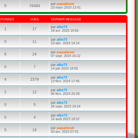
par
papadiesel
0
76484
23 mars 2010 13:41
ÉPONSES
VUES
DERNIER MESSAGE
par
albe73
1
17
18 avr. 2025 19:55
par
albe73
0
11
23 déc. 2024 14:14
par
papadiesel
6
24
07 sept. 2024 16:22
par
albe73
0
7
14 juin 2024 18:55
par
albe73
4
2379
13 févr. 2024 17:45
par
albe73
2
12
06 févr. 2024 20:28
par
albe73
0
5
26 sept. 2023 19:24
par
albe73
0
4
16 août 2023 18:52
par
papadiesel
5
19
03 avr. 2023 07:01