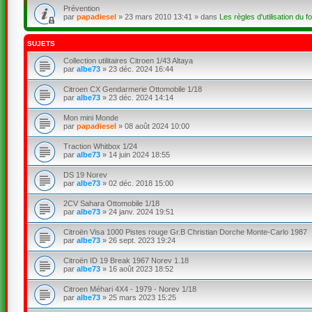
Prévention
par
papadiesel
»
23 mars 2010 13:41
» dans
Les règles d'utilisation du f
SUJETS
Collection utilitaires Citroen 1/43 Altaya
par
albe73
»
23 déc. 2024 16:44
Citroen CX Gendarmerie Ottomobile 1/18
par
albe73
»
23 déc. 2024 14:14
Mon mini Monde
par
papadiesel
»
08 août 2024 10:00
Traction Whitbox 1/24
par
albe73
»
14 juin 2024 18:55
DS 19 Norev
par
albe73
»
02 déc. 2018 15:00
2CV Sahara Ottomobile 1/18
par
albe73
»
24 janv. 2024 19:51
Citroën Visa 1000 Pistes rouge Gr.B Christian Dorche Monte-Carlo 1987
par
albe73
»
26 sept. 2023 19:24
Citroën ID 19 Break 1967 Norev 1.18
par
albe73
»
16 août 2023 18:52
Citroen Méhari 4X4 - 1979 - Norev 1/18
par
albe73
»
25 mars 2023 15:25