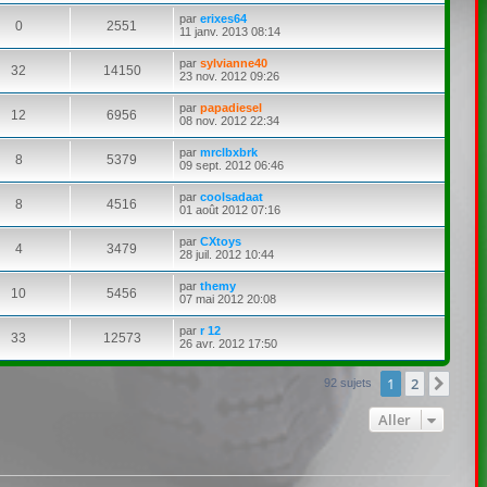
par
erixes64
0
2551
11 janv. 2013 08:14
par
sylvianne40
32
14150
23 nov. 2012 09:26
par
papadiesel
12
6956
08 nov. 2012 22:34
par
mrclbxbrk
8
5379
09 sept. 2012 06:46
par
coolsadaat
8
4516
01 août 2012 07:16
par
CXtoys
4
3479
28 juil. 2012 10:44
par
themy
10
5456
07 mai 2012 20:08
par
r 12
33
12573
26 avr. 2012 17:50
1
2
Suiv
92 sujets
Aller