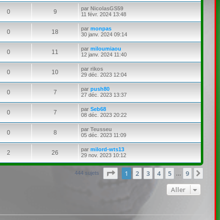
par
NicolasGS59
0
9
11 févr. 2024 13:48
par
monpas
0
18
30 janv. 2024 09:14
par
miloumiaou
0
11
12 janv. 2024 11:40
par
rikos
0
10
29 déc. 2023 12:04
par
push80
0
7
27 déc. 2023 13:37
par
Seb68
0
7
08 déc. 2023 20:22
par
Teusseu
0
8
05 déc. 2023 11:09
par
milord-wts13
2
26
29 nov. 2023 10:12
Page
1
sur
9
1
2
3
4
5
9
Suiv
444 sujets
…
Aller