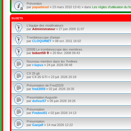
Prévention
par
papadiesel
»
23 mars 2010 13:41
» dans
Les règles d'utilisation du f
SUJETS
L'équipe des modérateurs
par
Administrateur
»
27 juin 2009 11:07
Trombinoscope d'antan
par
CLOQUINET
»
08 oct. 2011 16:02
[2008] Le trombinoscope des membres.
par
bebert59 ✞
»
20 févr. 2008 09:43
Nouveau membre dans les Yvelines
par
r-lupus
»
24 juil. 2026 08:48
CX 25 gti
par
CX 25 GTI
»
23 juil. 2026 20:18
Présentation de Fred2029
par
fred2059
»
02 juil. 2026 18:35
Presentation Augustin
par
dufour57
»
05 juin 2026 18:26
Présentation
par
Fredevi01
»
02 juin 2026 14:13
Présentation
par
Ganjalf
»
14 mai 2026 12:22