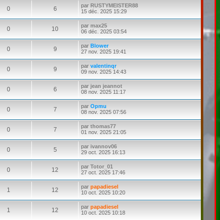
par
RUSTYMEISTER88
0
6
15 déc. 2025 15:29
par
max25
0
10
06 déc. 2025 03:54
par
Blower
0
9
27 nov. 2025 19:41
par
valentinqr
0
9
09 nov. 2025 14:43
par
jean jeannot
0
6
08 nov. 2025 11:17
par
Opmu
0
7
08 nov. 2025 07:56
par
thomas77
0
7
01 nov. 2025 21:05
par
ivannov06
0
5
29 oct. 2025 16:13
par
Totor_01
0
12
27 oct. 2025 17:46
par
papadiesel
1
12
10 oct. 2025 10:20
par
papadiesel
1
12
10 oct. 2025 10:18