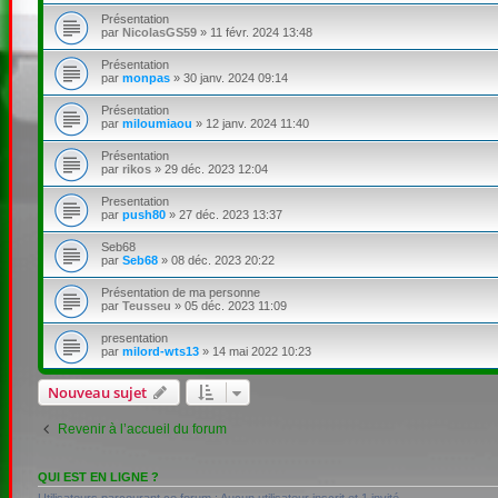
Présentation
par
NicolasGS59
»
11 févr. 2024 13:48
Présentation
par
monpas
»
30 janv. 2024 09:14
Présentation
par
miloumiaou
»
12 janv. 2024 11:40
Présentation
par
rikos
»
29 déc. 2023 12:04
Presentation
par
push80
»
27 déc. 2023 13:37
Seb68
par
Seb68
»
08 déc. 2023 20:22
Présentation de ma personne
par
Teusseu
»
05 déc. 2023 11:09
presentation
par
milord-wts13
»
14 mai 2022 10:23
Nouveau sujet
Revenir à l’accueil du forum
QUI EST EN LIGNE ?
Utilisateurs parcourant ce forum : Aucun utilisateur inscrit et 1 invité