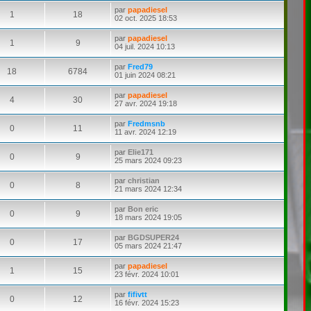
par
papadiesel
1
18
02 oct. 2025 18:53
par
papadiesel
1
9
04 juil. 2024 10:13
par
Fred79
18
6784
01 juin 2024 08:21
par
papadiesel
4
30
27 avr. 2024 19:18
par
Fredmsnb
0
11
11 avr. 2024 12:19
par
Elie171
0
9
25 mars 2024 09:23
par
christian
0
8
21 mars 2024 12:34
par
Bon eric
0
9
18 mars 2024 19:05
par
BGDSUPER24
0
17
05 mars 2024 21:47
par
papadiesel
1
15
23 févr. 2024 10:01
par
fifivtt
0
12
16 févr. 2024 15:23