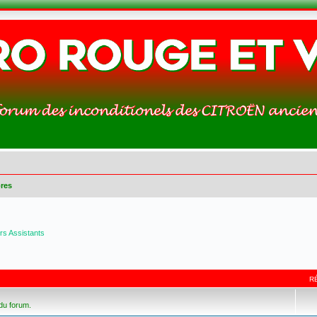
res
s Assistants
R
 du forum.