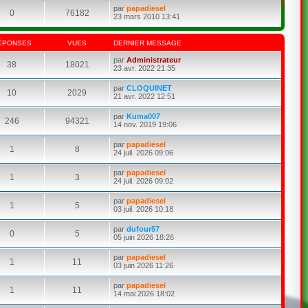
par
papadiesel
0
76182
23 mars 2010 13:41
ÉPONSES
VUES
DERNIER MESSAGE
par
Administrateur
38
18021
23 avr. 2022 21:35
par
CLOQUINET
10
2029
21 avr. 2022 12:51
par
Kuma007
246
94321
14 nov. 2019 19:06
par
papadiesel
1
8
24 juil. 2026 09:06
par
papadiesel
1
3
24 juil. 2026 09:02
par
papadiesel
1
5
03 juil. 2026 10:18
par
dufour57
0
5
05 juin 2026 18:26
par
papadiesel
1
11
03 juin 2026 11:26
par
papadiesel
1
11
14 mai 2026 18:02