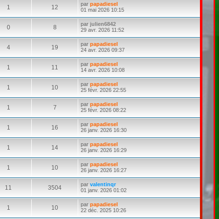
par
papadiesel
1
12
01 mai 2026 10:15
par
julien6842
0
8
29 avr. 2026 11:52
par
papadiesel
4
19
24 avr. 2026 09:37
par
papadiesel
1
11
14 avr. 2026 10:08
par
papadiesel
1
10
25 févr. 2026 22:55
par
papadiesel
1
7
25 févr. 2026 08:22
par
papadiesel
1
16
26 janv. 2026 16:30
par
papadiesel
1
14
26 janv. 2026 16:29
par
papadiesel
1
10
26 janv. 2026 16:27
par
valentinqr
11
3504
01 janv. 2026 01:02
par
papadiesel
1
10
22 déc. 2025 10:26