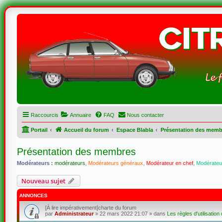
Raccourcis
Annuaire
FAQ
Nous contacter
Portail
Accueil du forum
Espace Blabla
Présentation des memb
Présentation des membres
Modérateurs :
modérateurs
,
Modérateurs généraux
,
Modérateur en chef
,
Modérateur
Nouveau sujet
ANNONCES
[À lire impérativement]charte du forum
par
Administrateur
»
22 mars 2022 21:07
» dans
Les règles d'utilisation