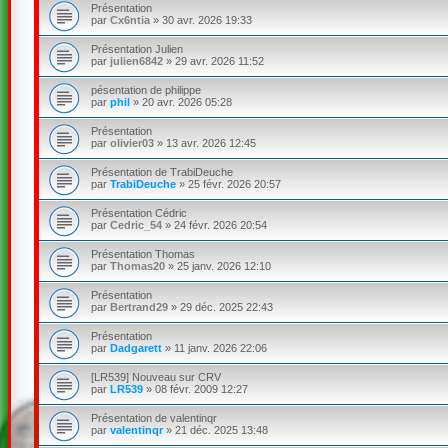
Présentation
par
Cx6ntia
»
30 avr. 2026 19:33
Présentation Julien
par
julien6842
»
29 avr. 2026 11:52
pésentation de philippe
par
phil
»
20 avr. 2026 05:28
Présentation
par
olivier03
»
13 avr. 2026 12:45
Présentation de TrabiDeuche
par
TrabiDeuche
»
25 févr. 2026 20:57
Présentation Cédric
par
Cedric_54
»
24 févr. 2026 20:54
Présentation Thomas
par
Thomas20
»
25 janv. 2026 12:10
Présentation
par
Bertrand29
»
29 déc. 2025 22:43
Présentation
par
Dadgarett
»
11 janv. 2026 22:06
[LR539] Nouveau sur CRV
par
LR539
»
08 févr. 2009 12:27
Présentation de valentinqr
par
valentinqr
»
21 déc. 2025 13:48