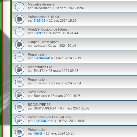
Ma petite derniere
par
Bricocitron
»
28 sept. 2025 19:07
Présentation 7-15-08
par
7-15-08
»
12 avr. 2024 19:35
[Fred79] Bonjour de l'Ouest
par
Fred79
»
26 mars 2010 21:44
Dsuper... c'est super
par
tamata
»
01 avr. 2024 10:14
Présentation
par
Fredmsnb
»
11 avr. 2024 12:19
présentation Elie
par
Elie171
»
25 mars 2024 09:23
Présentation
par
christian
»
21 mars 2024 12:34
Présentation
par
Bon eric
»
18 mars 2024 19:05
BGDSUPER24
par
BGDSUPER24
»
05 mars 2024 21:47
Présentation de La106aCoco
par
La106aCoco
»
19 févr. 2024 19:01
Présentation
par
fifivtt
»
16 févr. 2024 15:23