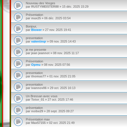
Nouveau des Vosges
par
RUSTYMEISTER88
»
15 déc. 2025 15:29
Présentation
par
max25
»
06 déc. 2025 03:54
Bonjour,
par
Blower
»
27 nov. 2025 19:41
presentation
par
valentinqr
»
09 nov. 2025 14:43
je me presente
par
jean jeannot
»
08 nov. 2025 11:17
Présentation
par
Opmu
»
08 nov. 2025 07:56
presentation
par
thomas77
»
01 nov. 2025 21:05
presentation
par
ivannov06
»
29 oct. 2025 16:13
Un Bressan avec vous
par
Totor_01
»
27 oct. 2025 17:46
présentation
par
noibe29
»
28 sept. 2025 09:27
Présentation max
par
Max57155
»
02 oct. 2025 21:49