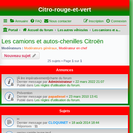
Citro-rouge-et-vert
Annuaire
FAQ
Nous contacter
Inscription
Connexion
Portail
Accueil du forum
Les autres véhicules
Les camions et autos-chenilles Citroën
Les camions et autos-chenilles Citroën
Modérateurs :
Modérateurs généraux
,
Modérateur en chef
Nouveau sujet
25 sujets • Page
1
sur
1
Annonces
[À lire impérativement]charte du forum
Dernier message par
Administrateur
«
22 mars 2022 21:07
Publié dans
Les règles d'utilisation du forum.
Prévention
Dernier message par
papadiesel
«
23 mars 2010 13:41
Publié dans
Les règles d'utilisation du forum.
Sujets
H
Dernier message par
CLOQUINET
«
18 août 2014 18:44
Réponses :
11
restau rapide jaune teuf .