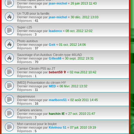
Dernier message par
jean-michel
«
26 juin 2013 11:43
Réponses :
6
Un TUB pour la famille.
Dernier message par
jean-michel
«
30 déc. 2012 13:03
Réponses :
41
Super c25
Dernier message par
leadercx
«
08 oct. 2012 12:02
Réponses :
3
Photo autobus
Dernier message par
Geit
«
01 oct. 2012 14:06
Réponses :
37
Sauvetage d'un Autobus Citroën type 46UAD
Dernier message par
Gilles68
«
30 sept. 2012 19:31
Réponses :
70
Camion Citroën P55 au JT
Dernier message par
bebert59 ✞
«
02 mai 2012 10:42
Réponses :
1
[MED] Présentation du citroen HY
Dernier message par
MED
«
06 févr. 2012 13:32
Réponses :
11
depanneuse
Dernier message par
marlboro51
«
02 août 2011 14:45
Réponses :
16
Camions anciens.
Dernier message par
harchin IE
«
27 oct. 2010 21:47
Réponses :
3
Mon carosse pour le boulot
Dernier message par
Kévinou 51
«
07 juil. 2010 19:19
Réponses :
5