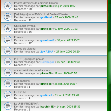
Photos diverses de camions Citroën
Dernier message par
pirate 88
«
04 juin 2010 19:53
Réponses :
39
[Belphégor] mon 560K coktail Berliet&Citroën
Dernier message par
gs diesel
«
27 août 2009 22:48
Réponses :
11
Un routier sympa.
Dernier message par
pirate 88
«
07 févr. 2009 21:23
Réponses :
36
Epaves
Dernier message par
gsantami8
«
30 janv. 2009 15:26
Réponses :
12
photos de plateau
Dernier message par
2cv AZKA
«
27 janv. 2009 20:20
le TUB , quelques photos
Dernier message par
Belphégor
«
06 déc. 2008 21:33
Réponses :
21
autres vehicules lourd anciens
Dernier message par
pirate 88
«
11 nov. 2008 00:53
Pub camions
Dernier message par
pirate 88
«
26 oct. 2008 02:17
Réponses :
1
Le F O M
Dernier message par
gs diesel
«
15 sept. 2008 21:28
Réponses :
4
Le U 55 FRIGEAVIA
Dernier message par
harchin IE
«
14 sept. 2008 15:39
Réponses :
2