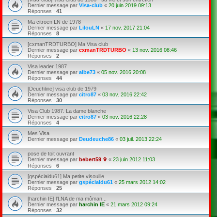
Dernier message par
Visa-club
«
20 juin 2019 09:13
Réponses :
41
Ma citroen LN de 1978
Dernier message par
LilouLN
«
17 nov. 2017 21:04
Réponses :
8
[cxmanTRDTURBO] Ma Visa club
Dernier message par
cxmanTRDTURBO
«
13 nov. 2016 08:46
Réponses :
2
Visa leader 1987
Dernier message par
albe73
«
05 nov. 2016 20:08
Réponses :
44
[Deuchline] visa club de 1979
Dernier message par
citro87
«
03 nov. 2016 22:42
Réponses :
30
Visa Club 1987. La dame blanche
Dernier message par
citro87
«
03 nov. 2016 22:28
Réponses :
4
Mes Visa
Dernier message par
Deudeuche86
«
03 juil. 2013 22:24
pose de toit ouvrant
Dernier message par
bebert59 ✞
«
23 juin 2012 11:03
Réponses :
6
[gspécialdu61] Ma petite visouille.
Dernier message par
gspécialdu61
«
25 mars 2012 14:02
Réponses :
25
[harchin IE] l'LNA de ma môman...
Dernier message par
harchin IE
«
21 mars 2012 09:24
Réponses :
32