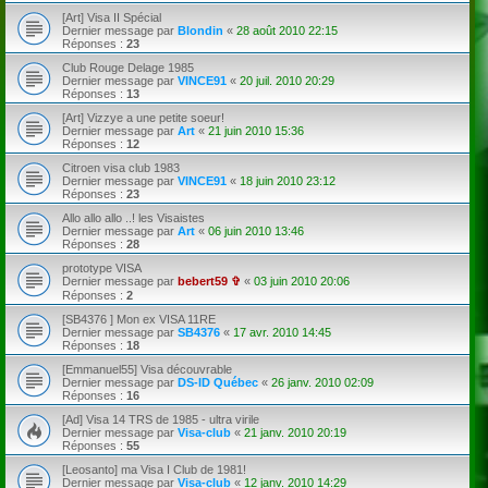
[Art] Visa II Spécial
Dernier message par
Blondin
«
28 août 2010 22:15
Réponses :
23
Club Rouge Delage 1985
Dernier message par
VINCE91
«
20 juil. 2010 20:29
Réponses :
13
[Art] Vizzye a une petite soeur!
Dernier message par
Art
«
21 juin 2010 15:36
Réponses :
12
Citroen visa club 1983
Dernier message par
VINCE91
«
18 juin 2010 23:12
Réponses :
23
Allo allo allo ..! les Visaistes
Dernier message par
Art
«
06 juin 2010 13:46
Réponses :
28
prototype VISA
Dernier message par
bebert59 ✞
«
03 juin 2010 20:06
Réponses :
2
[SB4376 ] Mon ex VISA 11RE
Dernier message par
SB4376
«
17 avr. 2010 14:45
Réponses :
18
[Emmanuel55] Visa découvrable
Dernier message par
DS-ID Québec
«
26 janv. 2010 02:09
Réponses :
16
[Ad] Visa 14 TRS de 1985 - ultra virile
Dernier message par
Visa-club
«
21 janv. 2010 20:19
Réponses :
55
[Leosanto] ma Visa I Club de 1981!
Dernier message par
Visa-club
«
12 janv. 2010 14:29