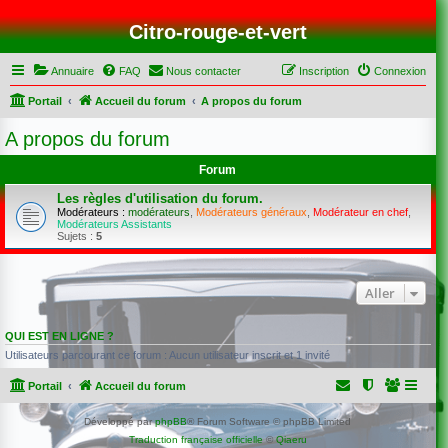
Citro-rouge-et-vert
Annuaire
FAQ
Nous contacter
Inscription
Connexion
Portail
Accueil du forum
A propos du forum
A propos du forum
Forum
Les règles d'utilisation du forum.
Modérateurs :
modérateurs
,
Modérateurs généraux
,
Modérateur en chef
,
Modérateurs Assistants
Sujets :
5
Aller
QUI EST EN LIGNE ?
Utilisateurs parcourant ce forum : Aucun utilisateur inscrit et 1 invité
Portail
Accueil du forum
Développé par
phpBB
® Forum Software © phpBB Limited
Traduction française officielle
©
Qiaeru