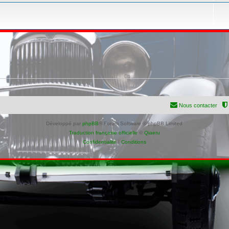
Nous contacter
Développé par
phpBB
® Forum Software © phpBB Limited
Traduction française officielle
©
Qiaeru
Confidentialité
|
Conditions