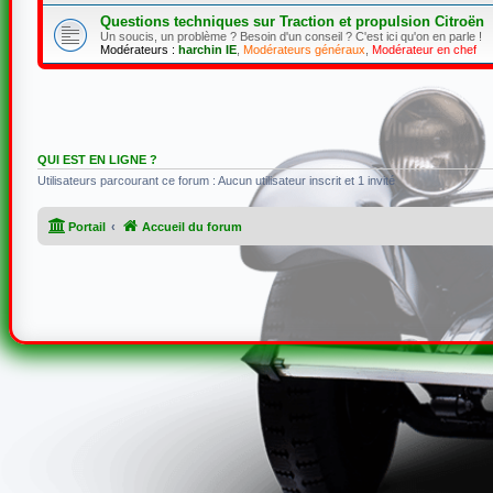
Questions techniques sur Traction et propulsion Citroën
Un soucis, un problème ? Besoin d'un conseil ? C'est ici qu'on en parle !
Modérateurs :
harchin IE
,
Modérateurs généraux
,
Modérateur en chef
QUI EST EN LIGNE ?
Utilisateurs parcourant ce forum : Aucun utilisateur inscrit et 1 invité
Portail
Accueil du forum