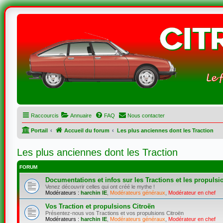
Raccourcis
Annuaire
FAQ
Nous contacter
Portail
Accueil du forum
Les plus anciennes dont les Traction
Les plus anciennes dont les Traction
FORUM
Documentations et infos sur les Tractions et les propulsi
Venez découvrir celles qui ont créé le mythe !
Modérateurs :
harchin IE
,
Modérateurs généraux
,
Modérateur en chef
Vos Traction et propulsions Citroën
Présentez-nous vos Tractions et vos propulsions Citroën
Modérateurs :
harchin IE
,
Modérateurs généraux
,
Modérateur en chef