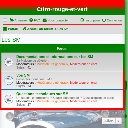
Citro-rouge-et-vert
Annuaire
FAQ
Nous contacter
Inscription
Connexion
Portail
Accueil du forum
Les SM
Les SM
Forum
Documentations et informations sur les SM
Sa Majesté se dévoile...
Modérateurs :
Modérateurs généraux
,
Modérateur en chef
Sujets :
41
Vos SM
Présentez-nous vos SM !
Modérateurs :
Modérateurs généraux
,
Modérateur en chef
Sujets :
34
Questions techniques sur SM
Un soucis, un problème ? Besoin d'un conseil ? C'est ici qu'on en parle !
Modérateurs :
Modérateurs généraux
,
Modérateur en chef
Sujets :
37
Aller