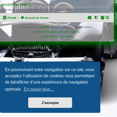
QUI EST EN LIGNE ?
Utilisateurs parcourant ce forum : Aucun utilisateur inscrit et 1 invité
Portail
Accueil du forum
Développé par
phpBB
® Forum Software © phpBB Limited
Traduction française officielle
©
Qiaeru
Confidentialité
|
Conditions
En poursuivant votre navigation sur ce site, vous
acceptez l’utilisation de cookies vous permettant
de bénéficier d’une expérience de navigation
optimale.
En savoir plus…
J’accepte