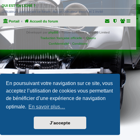
QUI EST EN LIGNE ?
Utilisateurs parcourant ce forum : Aucun utilisateur inscrit et 1 invité
Portail
Accueil du forum
Développé par
phpBB
® Forum Software © phpBB Limited
Traduction française officielle
©
Qiaeru
Confidentialité
|
Conditions
En poursuivant votre navigation sur ce site, vous
acceptez l’utilisation de cookies vous permettant
de bénéficier d’une expérience de navigation
optimale.
En savoir plus…
J’accepte