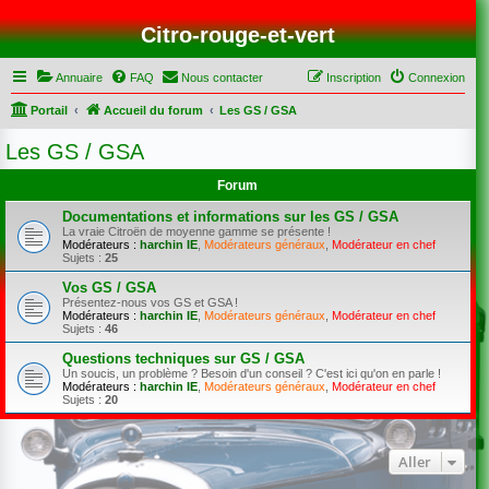
Citro-rouge-et-vert
Annuaire
FAQ
Nous contacter
Inscription
Connexion
Portail
Accueil du forum
Les GS / GSA
Les GS / GSA
Forum
Documentations et informations sur les GS / GSA
La vraie Citroën de moyenne gamme se présente !
Modérateurs :
harchin IE
,
Modérateurs généraux
,
Modérateur en chef
Sujets :
25
Vos GS / GSA
Présentez-nous vos GS et GSA !
Modérateurs :
harchin IE
,
Modérateurs généraux
,
Modérateur en chef
Sujets :
46
Questions techniques sur GS / GSA
Un soucis, un problème ? Besoin d'un conseil ? C'est ici qu'on en parle !
Modérateurs :
harchin IE
,
Modérateurs généraux
,
Modérateur en chef
Sujets :
20
Aller