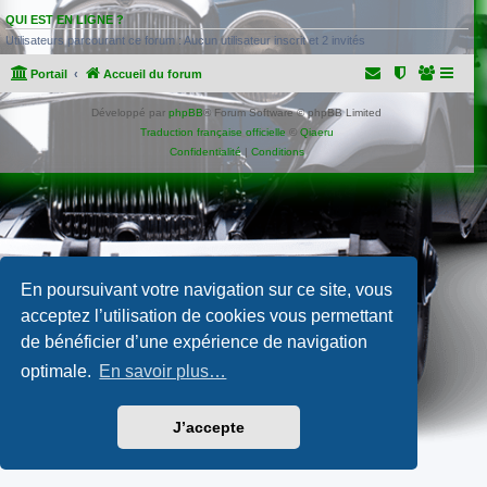
QUI EST EN LIGNE ?
Utilisateurs parcourant ce forum : Aucun utilisateur inscrit et 2 invités
Portail
Accueil du forum
Développé par
phpBB
® Forum Software © phpBB Limited
Traduction française officielle
©
Qiaeru
Confidentialité
|
Conditions
En poursuivant votre navigation sur ce site, vous
acceptez l’utilisation de cookies vous permettant
de bénéficier d’une expérience de navigation
optimale.
En savoir plus…
J’accepte