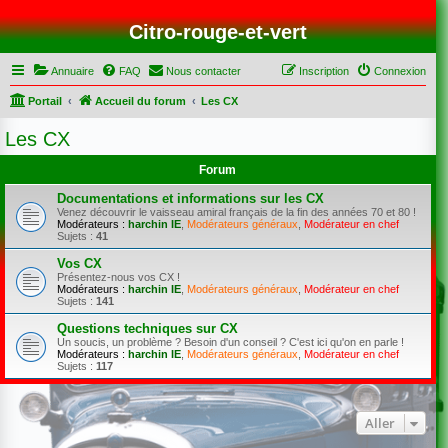
Citro-rouge-et-vert
Annuaire
FAQ
Nous contacter
Inscription
Connexion
Portail
Accueil du forum
Les CX
Les CX
Forum
Documentations et informations sur les CX
Venez découvrir le vaisseau amiral français de la fin des années 70 et 80 !
Modérateurs :
harchin IE
,
Modérateurs généraux
,
Modérateur en chef
Sujets :
41
Vos CX
Présentez-nous vos CX !
Modérateurs :
harchin IE
,
Modérateurs généraux
,
Modérateur en chef
Sujets :
141
Questions techniques sur CX
Un soucis, un problème ? Besoin d'un conseil ? C'est ici qu'on en parle !
Modérateurs :
harchin IE
,
Modérateurs généraux
,
Modérateur en chef
Sujets :
117
Aller