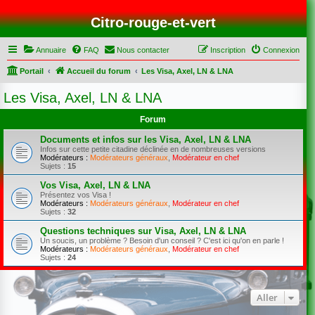
Citro-rouge-et-vert
Annuaire
FAQ
Nous contacter
Inscription
Connexion
Portail
Accueil du forum
Les Visa, Axel, LN & LNA
Les Visa, Axel, LN & LNA
Forum
Documents et infos sur les Visa, Axel, LN & LNA
Infos sur cette petite citadine déclinée en de nombreuses versions
Modérateurs :
Modérateurs généraux
,
Modérateur en chef
Sujets :
15
Vos Visa, Axel, LN & LNA
Présentez vos Visa !
Modérateurs :
Modérateurs généraux
,
Modérateur en chef
Sujets :
32
Questions techniques sur Visa, Axel, LN & LNA
Un soucis, un problème ? Besoin d'un conseil ? C'est ici qu'on en parle !
Modérateurs :
Modérateurs généraux
,
Modérateur en chef
Sujets :
24
Aller