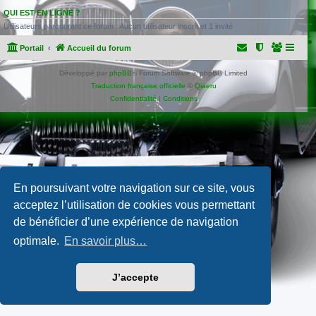
QUI EST EN LIGNE ?
Utilisateurs parcourant ce forum : Aucun utilisateur inscrit et 1 invité
Portail
Accueil du forum
Développé par
phpBB
® Forum Software © phpBB Limited
Traduction française officielle
©
Qiaeru
Confidentialité
|
Conditions
En poursuivant votre navigation sur ce site, vous
acceptez l’utilisation de cookies vous permettant
de bénéficier d’une expérience de navigation
optimale.
En savoir plus…
J’accepte