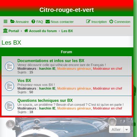
Citro-rouge-et-vert
Annuaire
FAQ
Nous contacter
Inscription
Connexion
Portail
Accueil du forum
Les BX
Les BX
Forum
Documentations et infos sur les BX
Venez découvrir celle qui véhicule encore tant de Français !
Modérateurs :
harchin IE
,
Modérateurs généraux
,
Modérateur en chef
Sujets :
15
Vos BX
Présentez-nous vos BX !
Modérateurs :
harchin IE
,
Modérateurs généraux
,
Modérateur en chef
Sujets :
50
Questions techniques sur BX
Un soucis, un problème ? Besoin d'un conseil ? C'est ici qu'on en parle !
Modérateurs :
harchin IE
,
Modérateurs généraux
,
Modérateur en chef
Sujets :
18
Aller