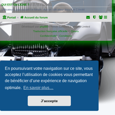
QUI EST EN LIGNE ?
Utilisateurs parcourant ce forum : Aucun utilisateur inscrit et 1 invité
Portail
Accueil du forum
Développé par
phpBB
® Forum Software © phpBB Limited
Traduction française officielle
©
Qiaeru
Confidentialité
|
Conditions
En poursuivant votre navigation sur ce site, vous
acceptez l’utilisation de cookies vous permettant
de bénéficier d’une expérience de navigation
optimale.
En savoir plus…
J’accepte