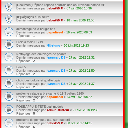
[Document]Dépose-repose courroie des courroiesde pompe HP.
Dernier message par
bebert59 ✞
«
07 juin 2010 15:36
[IE]Réglages culbuteurs .
Dernier message par
bebert59 ✞
«
18 mars 2009 12:50
démontage de la bougie n° 4
Dernier message par
papadiesel
«
19 avr. 2023 08:59
Réponses :
1
Frein à main DS 19
Dernier message par
Nibelung
«
30 juin 2022 19:23
Nettoyage des cuvelages de phares
Dernier message par
jeanmarc DS
«
27 avr. 2022 22:31
Réponses :
2
Boite 5
Dernier message par
jeanmarc DS
«
27 avr. 2022 21:50
Réponses :
2
choix des coloris et qualite tapis
Dernier message par
jeanmarc DS
«
27 avr. 2022 21:37
Réponses :
2
probleme calage arbre came id 19 3 paliers 1960
Dernier message par
papadiesel
«
13 avr. 2020 08:32
Réponses :
2
POSE APPUIE-TÊTE petit modèle
Dernier message par
Administrateur
«
21 avr. 2018 19:38
Réponses :
5
probleme de pompe a eau sur dsuper5
Dernier message par
bebert59 ✞
«
08 oct. 2017 14:19
Réponses :
6