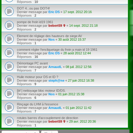
Réponses :
10
DOT 4...ou pas DOT4!
Dernier message par
Eric DS
«
17 sept. 2012 20:16
Réponses :
2
pompe de frein id19 1961
Dernier message par
bebert59 ✞
«
14 sept. 2012 21:18
Réponses :
2
Element de réglage des hauteurs de siege AV
Dernier message par
Nos
«
30 août 2012 15:37
Réponses :
1
comment régler l'encliquetage du frein a main id 19 1961
Dernier message par
Eric DS
«
28 août 2012 12:44
Réponses :
16
Démontage PC avant
Dernier message par
ArnaudL
«
08 juil. 2012 12:56
Réponses :
7
Huile moteur pour DS et ID ?
Dernier message par
steph@ne
«
27 juin 2012 16:38
Réponses :
9
[bf ] nettoyage bloc moteur ID/DS.
Dernier message par
Nos
«
01 juin 2012 15:38
Réponses :
6
Rinçage du LHM à l'essence
Dernier message par
ArnaudL
«
01 juin 2012 11:42
Réponses :
7
rotules barres d'accouplement de direction
Dernier message par
bebert59 ✞
«
29 avr. 2012 20:36
Réponses :
1