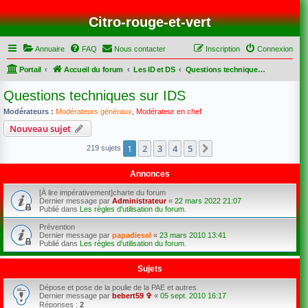
Citro-rouge-et-vert
Annuaire
FAQ
Nous contacter
Inscription
Connexion
Portail
Accueil du forum
Les ID et DS
Questions techniques sur IDS
Questions techniques sur IDS
Modérateurs :
Modérateurs généraux
,
Modérateur en chef
Nouveau sujet
1
2
3
4
5
Suivant
219 sujets
Annonces
[À lire impérativement]charte du forum
Dernier message par
Administrateur
«
22 mars 2022 21:07
Publié dans
Les règles d'utilisation du forum.
Prévention
Dernier message par
papadiesel
«
23 mars 2010 13:41
Publié dans
Les règles d'utilisation du forum.
Sujets
Dépose et pose de la poulie de la PAE et autres.
Dernier message par
bebert59 ✞
«
05 sept. 2010 16:17
Réponses :
2