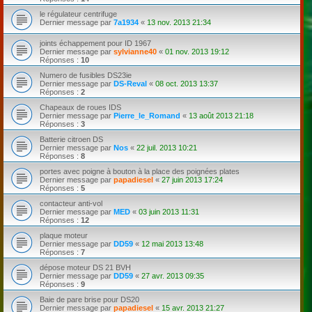
le régulateur centrifuge
Dernier message par
7a1934
«
13 nov. 2013 21:34
joints échappement pour ID 1967
Dernier message par
sylvianne40
«
01 nov. 2013 19:12
Réponses :
10
Numero de fusibles DS23ie
Dernier message par
DS-Reval
«
08 oct. 2013 13:37
Réponses :
2
Chapeaux de roues IDS
Dernier message par
Pierre_le_Romand
«
13 août 2013 21:18
Réponses :
3
Batterie citroen DS
Dernier message par
Nos
«
22 juil. 2013 10:21
Réponses :
8
portes avec poigne à bouton à la place des poignées plates
Dernier message par
papadiesel
«
27 juin 2013 17:24
Réponses :
5
contacteur anti-vol
Dernier message par
MED
«
03 juin 2013 11:31
Réponses :
12
plaque moteur
Dernier message par
DD59
«
12 mai 2013 13:48
Réponses :
7
dépose moteur DS 21 BVH
Dernier message par
DD59
«
27 avr. 2013 09:35
Réponses :
9
Baie de pare brise pour DS20
Dernier message par
papadiesel
«
15 avr. 2013 21:27