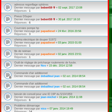
adresse regonflage sphères
Dernier message par
bebert59 ✞
«
02 sept. 2017 13:08
Réponses :
1
Pneus DSuper
Dernier message par
bebert59 ✞
«
30 juil. 2017 16:10
Réponses :
6
Courroies pompe hp
Dernier message par
papadiesel
«
24 févr. 2016 20:56
Réponses :
3
shema electrique de dsuper 51972
Dernier message par
papadiesel
«
03 janv. 2015 01:00
Réponses :
1
fils de neiman
Dernier message par
papadiesel
«
02 janv. 2015 23:51
Réponses :
1
Outil de réglage de précharge roulements de fusée.
Dernier message par
Nos
«
15 déc. 2014 12:58
Commande d'air additionnel
Dernier message par
debailleul jean
«
02 oct. 2014 08:54
Commande d'air additionnel
Dernier message par
debailleul jean
«
02 oct. 2014 08:54
besoin de conseil pour une ID 19P du 5/10/1959
Dernier message par
jean-michel
«
16 janv. 2014 11:08
Réponses :
6
Problème démarrage
Dernier message par
nico
«
07 janv. 2014 19:49
Réponses :
14