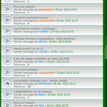
Réponses :
1
Pour une autopsie...
Dernier message par
papadiesel
«
04 avr. 2013 14:51
Réponses :
4
Ouverture capot de l’extérieur
Dernier message par
sylvianne40
«
03 avr. 2013 11:14
Réponses :
9
l'agrément de conduite ( embrayage )
Dernier message par
7a1934
«
23 mars 2013 14:45
Schémas électrique chargebatterie , relais démarreur
Dernier message par
DS 44
«
18 févr. 2013 08:36
ralenti accéléré sur ds 19
Dernier message par
7a1934
«
16 févr. 2013 22:13
Cales de réglage roulements de fusée train ARR
Dernier message par
Nos
«
29 janv. 2013 13:03
Réponses :
6
Lame store Gradulux
Dernier message par
sylvianne40
«
28 janv. 2013 11:55
Réponses :
2
commutateur éclairage coffre - dernier modèle
Dernier message par
DS-Reval
«
05 déc. 2012 22:17
Réponses :
35
CARBURATION OU ALLUMAGE
Dernier message par
Dave
«
03 déc. 2012 20:22
Réponses :
7
hydro sur dsuper5
Dernier message par
Nos
«
16 oct. 2012 16:55